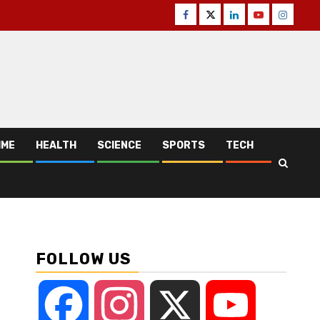
Facebook
Twitter
Linkedin
Youtube
Instagr
IME
HEALTH
SCIENCE
SPORTS
TECH
FOLLOW US
Facebook
Instagram
X
YouTube