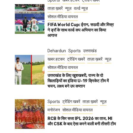
Sports
खबर हटकर
ट्रेंडिंग खबरें
ताज़ा ख़बरें
न्यूज़
वर्ल्ड न्यूज़
सोशल मीडिया वायरल
FIFA World Cup: ईरान, सऊदी और मिस्र
ने ड्रॉ के साथ वर्ल्ड कप अभियान का किया
आगाज
Dehardun
Sports
उत्तराखंड
खबर हटकर
ट्रेंडिंग खबरें
ताज़ा ख़बरें
न्यूज़
सोशल मीडिया वायरल
उत्तराखंड के लिए खुशखबरी, राज्य के दो
खिलाड़ियों का इंडिया U-19 क्रिकेट टीम में
चयन, लक्ष्य बने उप कप्तान
Sports
ट्रेंडिंग खबरें
ताज़ा ख़बरें
न्यूज़
मनोरंजन
सोशल मीडिया वायरल
RCB के सिर सजा IPL 2026 का ताज, MI
और CSK के बाद ऐसा करने वाली बनी तीसरी टीम