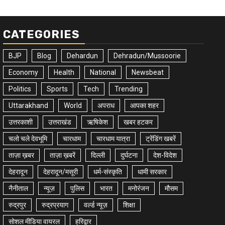
CATEGORIES
BJP
Blog
Dehardun
Dehradun/Mussoorie
Economy
Health
National
Newsbeat
Politics
Sports
Tech
Trending
Uttarakhand
World
अपराध
आपका शहर
उत्तरकाशी
उत्तराखंड
ऋषिकेश
खबर हटकर
चलो चले देवभूमि
चारधाम
चारधाम यात्रा
ट्रेंडिंग खबरें
ताज़ा ख़बर
ताज़ा ख़बरें
दिल्ली
दुर्घटना
देश-विदेश
देहरादून
देहरादून/मसूरी
धर्म-संस्कृति
धामी सरकार
नैनीताल
न्यूज़
पुलिस
भारत
मनोरंजन
मौसम
रुद्रपुर
रुद्रप्रयाग
वर्ल्ड न्यूज़
शिक्षा
सोशल मीडिया वायरल
हरिद्वार