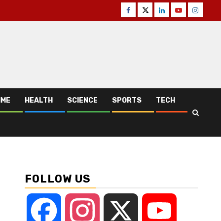
Facebook
Twitter
Linkedin
Youtube
Instagr
IME
HEALTH
SCIENCE
SPORTS
TECH
FOLLOW US
Facebook
Instagram
X
YouTube