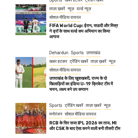
Sports
खबर हटकर
ट्रेंडिंग खबरें
ताज़ा ख़बरें
न्यूज़
वर्ल्ड न्यूज़
सोशल मीडिया वायरल
FIFA World Cup: ईरान, सऊदी और मिस्र
ने ड्रॉ के साथ वर्ल्ड कप अभियान का किया
आगाज
Dehardun
Sports
उत्तराखंड
खबर हटकर
ट्रेंडिंग खबरें
ताज़ा ख़बरें
न्यूज़
सोशल मीडिया वायरल
उत्तराखंड के लिए खुशखबरी, राज्य के दो
खिलाड़ियों का इंडिया U-19 क्रिकेट टीम में
चयन, लक्ष्य बने उप कप्तान
Sports
ट्रेंडिंग खबरें
ताज़ा ख़बरें
न्यूज़
मनोरंजन
सोशल मीडिया वायरल
RCB के सिर सजा IPL 2026 का ताज, MI
और CSK के बाद ऐसा करने वाली बनी तीसरी टीम