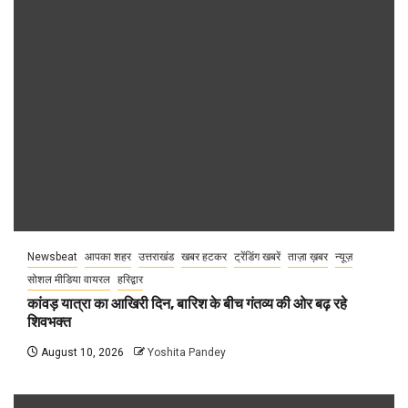
Newsbeat
आपका शहर
उत्तराखंड
खबर हटकर
ट्रेंडिंग खबरें
ताज़ा ख़बर
न्यूज़
सोशल मीडिया वायरल
हरिद्वार
कांवड़ यात्रा का आखिरी दिन, बारिश के बीच गंतव्य की ओर बढ़ रहे
शिवभक्त
August 10, 2026
Yoshita Pandey