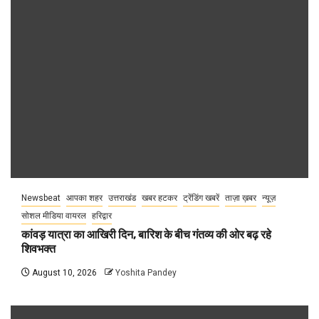
Newsbeat
आपका शहर
उत्तराखंड
खबर हटकर
ट्रेंडिंग खबरें
ताज़ा ख़बर
न्यूज़
सोशल मीडिया वायरल
हरिद्वार
कांवड़ यात्रा का आखिरी दिन, बारिश के बीच गंतव्य की ओर बढ़ रहे
शिवभक्त
August 10, 2026
Yoshita Pandey