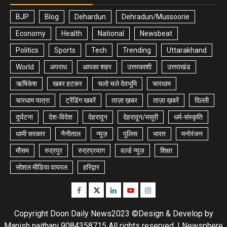
BJP
Blog
Dehardun
Dehradun/Mussoorie
Economy
Health
National
Newsbeat
Politics
Sports
Tech
Trending
Uttarakhand
World
अपराध
आपका शहर
उत्तरकाशी
उत्तराखंड
ऋषिकेश
खबर हटकर
चलो चले देवभूमि
चारधाम
चारधाम यात्रा
ट्रेंडिंग खबरें
ताज़ा ख़बर
ताज़ा ख़बरें
दिल्ली
दुर्घटना
देश-विदेश
देहरादून
देहरादून/मसूरी
धर्म-संस्कृति
धामी सरकार
नैनीताल
न्यूज़
पुलिस
भारत
मनोरंजन
मौसम
रुद्रपुर
रुद्रप्रयाग
वर्ल्ड न्यूज़
शिक्षा
सोशल मीडिया वायरल
हरिद्वार
Facebook
Twitter
Linkedin
Youtube
Instagram
Copyright Doon Daily News2023 ©Design & Develop by
Manish naithani 9084358715 All rights reserved.
|
Newsphere