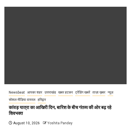
Newsbeat
आपका शहर
उत्तराखंड
खबर हटकर
ट्रेंडिंग खबरें
ताज़ा ख़बर
न्यूज़
सोशल मीडिया वायरल
हरिद्वार
कांवड़ यात्रा का आखिरी दिन, बारिश के बीच गंतव्य की ओर बढ़ रहे
शिवभक्त
August 10, 2026
Yoshita Pandey