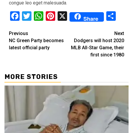
congue leo eget malesuada.
Facebook
Twitter
WhatsApp
Pinterest
X
Sha
Share
Continue
Previous
Next
NC Green Party becomes
Dodgers will host 2020
Reading
latest official party
MLB All-Star Game, their
first since 1980
MORE STORIES