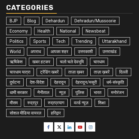
CATEGORIES
BJP
Blog
Dehardun
Dehradun/Mussoorie
Economy
Health
National
Newsbeat
Politics
Sports
Tech
Trending
Uttarakhand
World
अपराध
आपका शहर
उत्तरकाशी
उत्तराखंड
ऋषिकेश
खबर हटकर
चलो चले देवभूमि
चारधाम
चारधाम यात्रा
ट्रेंडिंग खबरें
ताज़ा ख़बर
ताज़ा ख़बरें
दिल्ली
दुर्घटना
देश-विदेश
देहरादून
देहरादून/मसूरी
धर्म-संस्कृति
धामी सरकार
नैनीताल
न्यूज़
पुलिस
भारत
मनोरंजन
मौसम
रुद्रपुर
रुद्रप्रयाग
वर्ल्ड न्यूज़
शिक्षा
सोशल मीडिया वायरल
हरिद्वार
Facebook
Twitter
Linkedin
Youtube
Instagram