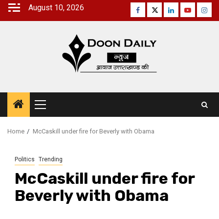
Skip
August 10, 2026
Facebook
Twitter
Linkedin
Youtube
Inst
to
content
Primary
Menu
Home
McCaskill under fire for Beverly with Obama
Politics
Trending
McCaskill under fire for
Beverly with Obama