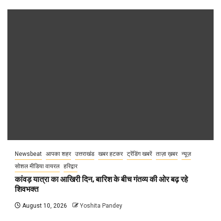
Newsbeat
आपका शहर
उत्तराखंड
खबर हटकर
ट्रेंडिंग खबरें
ताज़ा ख़बर
न्यूज़
सोशल मीडिया वायरल
हरिद्वार
कांवड़ यात्रा का आखिरी दिन, बारिश के बीच गंतव्य की ओर बढ़ रहे
शिवभक्त
August 10, 2026
Yoshita Pandey