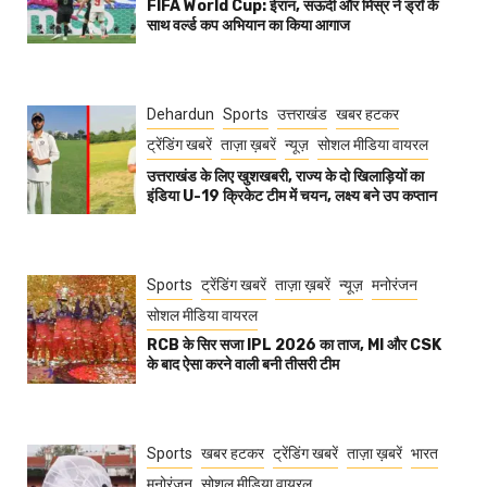
FIFA World Cup: ईरान, सऊदी और मिस्र ने ड्रॉ के
साथ वर्ल्ड कप अभियान का किया आगाज
Dehardun
Sports
उत्तराखंड
खबर हटकर
ट्रेंडिंग खबरें
ताज़ा ख़बरें
न्यूज़
सोशल मीडिया वायरल
उत्तराखंड के लिए खुशखबरी, राज्य के दो खिलाड़ियों का
इंडिया U-19 क्रिकेट टीम में चयन, लक्ष्य बने उप कप्तान
Sports
ट्रेंडिंग खबरें
ताज़ा ख़बरें
न्यूज़
मनोरंजन
सोशल मीडिया वायरल
RCB के सिर सजा IPL 2026 का ताज, MI और CSK
के बाद ऐसा करने वाली बनी तीसरी टीम
Sports
खबर हटकर
ट्रेंडिंग खबरें
ताज़ा ख़बरें
भारत
मनोरंजन
सोशल मीडिया वायरल