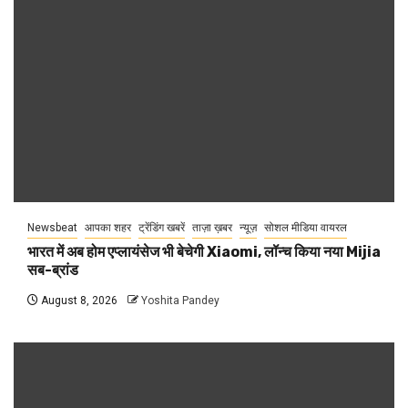
Newsbeat
आपका शहर
ट्रेंडिंग खबरें
ताज़ा ख़बर
न्यूज़
सोशल मीडिया वायरल
भारत में अब होम एप्लायंसेज भी बेचेगी Xiaomi, लॉन्च किया नया Mijia
सब-ब्रांड
August 8, 2026
Yoshita Pandey