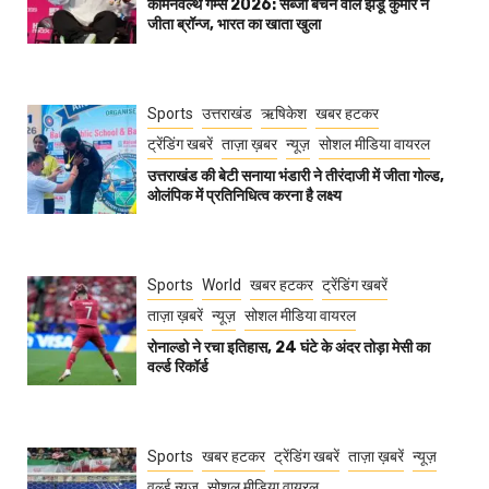
कॉमनवेल्थ गेम्स 2026: सब्जी बेचने वाले झंडू कुमार ने
जीता ब्रॉन्ज, भारत का खाता खुला
Sports
उत्तराखंड
ऋषिकेश
खबर हटकर
ट्रेंडिंग खबरें
ताज़ा ख़बर
न्यूज़
सोशल मीडिया वायरल
उत्तराखंड की बेटी सनाया भंडारी ने तीरंदाजी में जीता गोल्ड,
ओलंपिक में प्रतिनिधित्व करना है लक्ष्य
Sports
World
खबर हटकर
ट्रेंडिंग खबरें
ताज़ा ख़बरें
न्यूज़
सोशल मीडिया वायरल
रोनाल्डो ने रचा इतिहास, 24 घंटे के अंदर तोड़ा मेसी का
वर्ल्ड रिकॉर्ड
Sports
खबर हटकर
ट्रेंडिंग खबरें
ताज़ा ख़बरें
न्यूज़
वर्ल्ड न्यूज़
सोशल मीडिया वायरल