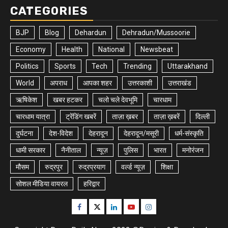
CATEGORIES
BJP
Blog
Dehardun
Dehradun/Mussoorie
Economy
Health
National
Newsbeat
Politics
Sports
Tech
Trending
Uttarakhand
World
अपराध
आपका शहर
उत्तरकाशी
उत्तराखंड
ऋषिकेश
खबर हटकर
चलो चले देवभूमि
चारधाम
चारधाम यात्रा
ट्रेंडिंग खबरें
ताज़ा ख़बर
ताज़ा ख़बरें
दिल्ली
दुर्घटना
देश-विदेश
देहरादून
देहरादून/मसूरी
धर्म-संस्कृति
धामी सरकार
नैनीताल
न्यूज़
पुलिस
भारत
मनोरंजन
मौसम
रुद्रपुर
रुद्रप्रयाग
वर्ल्ड न्यूज़
शिक्षा
सोशल मीडिया वायरल
हरिद्वार
Facebook
Twitter
Linkedin
Youtube
Instagram