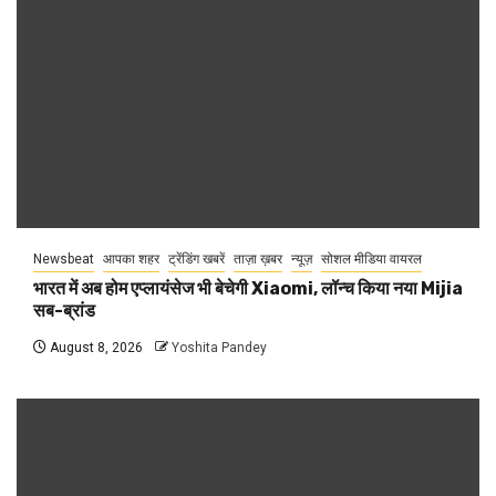
Newsbeat
आपका शहर
ट्रेंडिंग खबरें
ताज़ा ख़बर
न्यूज़
सोशल मीडिया वायरल
भारत में अब होम एप्लायंसेज भी बेचेगी Xiaomi, लॉन्च किया नया Mijia
सब-ब्रांड
August 8, 2026
Yoshita Pandey