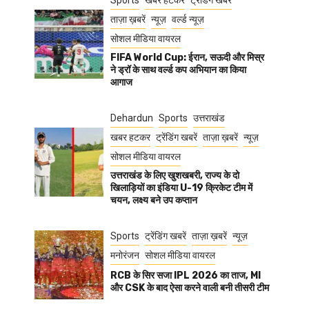
Sports
खबर हटकर
ट्रेंडिंग खबरें
ताज़ा ख़बरें
न्यूज़
वर्ल्ड न्यूज़
सोशल मीडिया वायरल
FIFA World Cup: ईरान, सऊदी और मिस्र
ने ड्रॉ के साथ वर्ल्ड कप अभियान का किया
आगाज
Dehardun
Sports
उत्तराखंड
खबर हटकर
ट्रेंडिंग खबरें
ताज़ा ख़बरें
न्यूज़
सोशल मीडिया वायरल
उत्तराखंड के लिए खुशखबरी, राज्य के दो
खिलाड़ियों का इंडिया U-19 क्रिकेट टीम में
चयन, लक्ष्य बने उप कप्तान
Sports
ट्रेंडिंग खबरें
ताज़ा ख़बरें
न्यूज़
मनोरंजन
सोशल मीडिया वायरल
RCB के सिर सजा IPL 2026 का ताज, MI
और CSK के बाद ऐसा करने वाली बनी तीसरी टीम