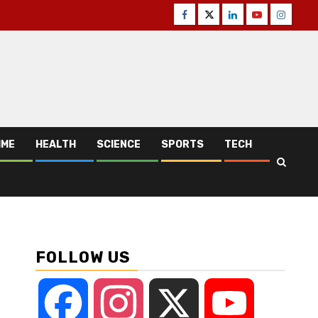
Facebook
Twitter
Linkedin
Youtube
Instagr
IME
HEALTH
SCIENCE
SPORTS
TECH
FOLLOW US
Facebook
Instagram
X
YouTube