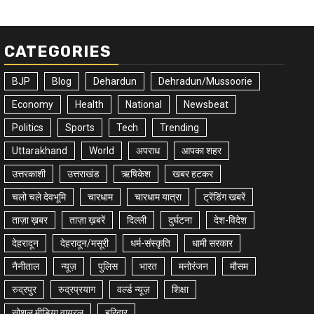
CATEGORIES
BJP
Blog
Dehardun
Dehradun/Mussoorie
Economy
Health
National
Newsbeat
Politics
Sports
Tech
Trending
Uttarakhand
World
अपराध
आपका शहर
उत्तरकाशी
उत्तराखंड
ऋषिकेश
खबर हटकर
चलो चले देवभूमि
चारधाम
चारधाम यात्रा
ट्रेंडिंग खबरें
ताज़ा ख़बर
ताज़ा ख़बरें
दिल्ली
दुर्घटना
देश-विदेश
देहरादून
देहरादून/मसूरी
धर्म-संस्कृति
धामी सरकार
नैनीताल
न्यूज़
पुलिस
भारत
मनोरंजन
मौसम
रुद्रपुर
रुद्रप्रयाग
वर्ल्ड न्यूज़
शिक्षा
सोशल मीडिया वायरल
हरिद्वार