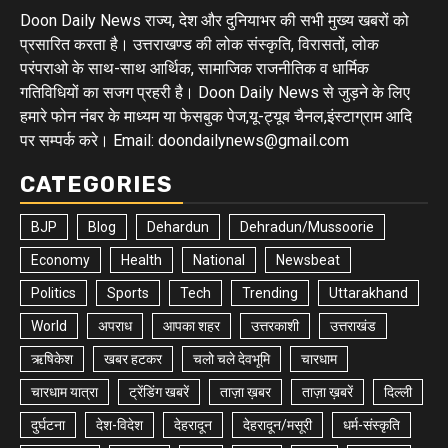
Doon Daily News राज्य, देश और दुनियाभर की सभी मुख्य खबरों को
प्रसारित करता है। उत्तराखण्ड की लोक संस्कृति, विरासतों, लोक
परंपराओ के साथ-साथ आर्थिक, सामाजिक राजनीतिक व धार्मिक
गतिविधियों का सजग प्रहरी है। Doon Daily News से जुड़ने के लिए
हमारे फोन नंबर के माध्यम या फेसबुक पेज,यू-ट्यूब चैनल,इंस्टाग्राम आदि
पर सम्पर्क करे। Email: doondailynews@gmail.com
CATEGORIES
BJP
Blog
Dehardun
Dehradun/Mussoorie
Economy
Health
National
Newsbeat
Politics
Sports
Tech
Trending
Uttarakhand
World
अपराध
आपका शहर
उत्तरकाशी
उत्तराखंड
ऋषिकेश
खबर हटकर
चलो चले देवभूमि
चारधाम
चारधाम यात्रा
ट्रेंडिंग खबरें
ताज़ा ख़बर
ताज़ा ख़बरें
दिल्ली
दुर्घटना
देश-विदेश
देहरादून
देहरादून/मसूरी
धर्म-संस्कृति