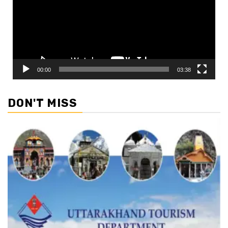
00:00
03:38
DON'T MISS