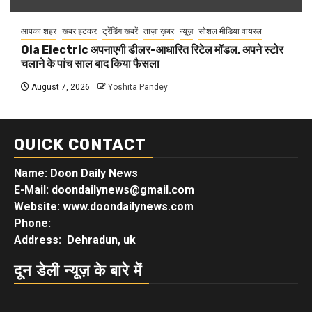
आपका शहर
खबर हटकर
ट्रेंडिंग खबरें
ताज़ा ख़बर
न्यूज़
सोशल मीडिया वायरल
Ola Electric अपनाएगी डीलर-आधारित रिटेल मॉडल, अपने स्टोर
चलाने के पांच साल बाद किया फैसला
August 7, 2026
Yoshita Pandey
QUICK CONTACT
Name: Doon Daily News
E-Mail: doondailynews@gmail.com
Website: www.doondailynews.com
Phone:
Address: Dehradun, uk
दून डेली न्यूज़ के बारे में