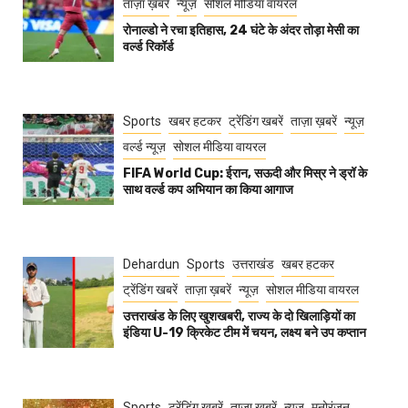
ताज़ा ख़बरें
न्यूज़
सोशल मीडिया वायरल
रोनाल्डो ने रचा इतिहास, 24 घंटे के अंदर तोड़ा मेसी का
वर्ल्ड रिकॉर्ड
Sports
खबर हटकर
ट्रेंडिंग खबरें
ताज़ा ख़बरें
न्यूज़
वर्ल्ड न्यूज़
सोशल मीडिया वायरल
FIFA World Cup: ईरान, सऊदी और मिस्र ने ड्रॉ के
साथ वर्ल्ड कप अभियान का किया आगाज
Dehardun
Sports
उत्तराखंड
खबर हटकर
ट्रेंडिंग खबरें
ताज़ा ख़बरें
न्यूज़
सोशल मीडिया वायरल
उत्तराखंड के लिए खुशखबरी, राज्य के दो खिलाड़ियों का
इंडिया U-19 क्रिकेट टीम में चयन, लक्ष्य बने उप कप्तान
Sports
ट्रेंडिंग खबरें
ताज़ा ख़बरें
न्यूज़
मनोरंजन