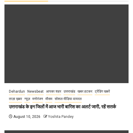
Dehardun
Newsbeat
आपका शहर
उत्तराखंड
खबर हटकर
ट्रेंडिंग खबरें
ताज़ा ख़बर
न्यूज़
मनोरंजन
मौसम
सोशल मीडिया वायरल
उत्तराखंड के इन जिलों में आज भारी बारिश का अलर्ट जारी, रहें सतर्क
August 10, 2026
Yoshita Pandey