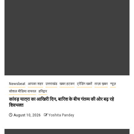
Newsbeat
आपका शहर
उत्तराखंड
खबर हटकर
ट्रेंडिंग खबरें
ताज़ा ख़बर
न्यूज़
सोशल मीडिया वायरल
हरिद्वार
कांवड़ यात्रा का आखिरी दिन, बारिश के बीच गंतव्य की ओर बढ़ रहे
शिवभक्त
August 10, 2026
Yoshita Pandey