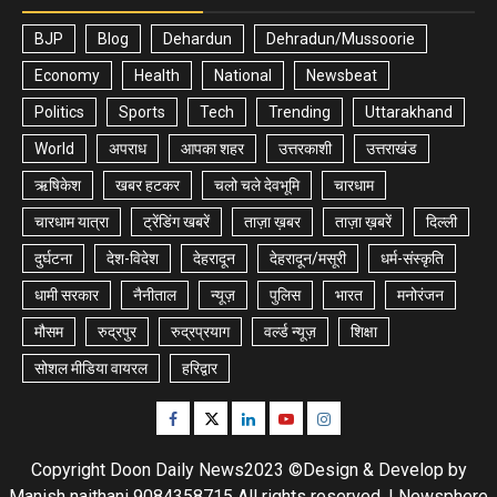
BJP
Blog
Dehardun
Dehradun/Mussoorie
Economy
Health
National
Newsbeat
Politics
Sports
Tech
Trending
Uttarakhand
World
अपराध
आपका शहर
उत्तरकाशी
उत्तराखंड
ऋषिकेश
खबर हटकर
चलो चले देवभूमि
चारधाम
चारधाम यात्रा
ट्रेंडिंग खबरें
ताज़ा ख़बर
ताज़ा ख़बरें
दिल्ली
दुर्घटना
देश-विदेश
देहरादून
देहरादून/मसूरी
धर्म-संस्कृति
धामी सरकार
नैनीताल
न्यूज़
पुलिस
भारत
मनोरंजन
मौसम
रुद्रपुर
रुद्रप्रयाग
वर्ल्ड न्यूज़
शिक्षा
सोशल मीडिया वायरल
हरिद्वार
Facebook
Twitter
Linkedin
Youtube
Instagram
Copyright Doon Daily News2023 ©Design & Develop by
Manish naithani 9084358715 All rights reserved.
|
Newsphere