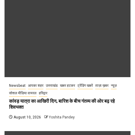
Newsbeat
आपका शहर
उत्तराखंड
खबर हटकर
ट्रेंडिंग खबरें
ताज़ा ख़बर
न्यूज़
सोशल मीडिया वायरल
हरिद्वार
कांवड़ यात्रा का आखिरी दिन, बारिश के बीच गंतव्य की ओर बढ़ रहे
शिवभक्त
August 10, 2026
Yoshita Pandey