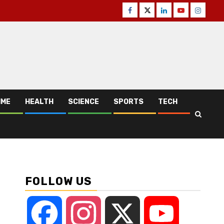
Facebook
Twitter
Linkedin
Youtube
Instagr
IME
HEALTH
SCIENCE
SPORTS
TECH
FOLLOW US
Facebook
Instagram
X
YouTube