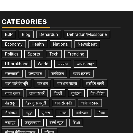
CATEGORIES
BJP
Blog
Dehardun
Dehradun/Mussoorie
Economy
Health
National
Newsbeat
Politics
Sports
Tech
Trending
Uttarakhand
World
अपराध
आपका शहर
उत्तरकाशी
उत्तराखंड
ऋषिकेश
खबर हटकर
चलो चले देवभूमि
चारधाम
चारधाम यात्रा
ट्रेंडिंग खबरें
ताज़ा ख़बर
ताज़ा ख़बरें
दिल्ली
दुर्घटना
देश-विदेश
देहरादून
देहरादून/मसूरी
धर्म-संस्कृति
धामी सरकार
नैनीताल
न्यूज़
पुलिस
भारत
मनोरंजन
मौसम
रुद्रपुर
रुद्रप्रयाग
वर्ल्ड न्यूज़
शिक्षा
सोशल मीडिया वायरल
हरिद्वार