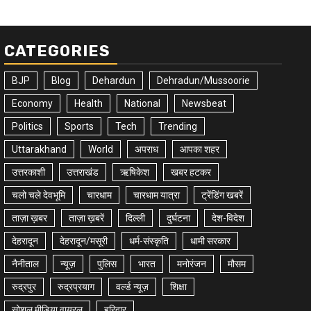
CATEGORIES
BJP
Blog
Dehardun
Dehradun/Mussoorie
Economy
Health
National
Newsbeat
Politics
Sports
Tech
Trending
Uttarakhand
World
अपराध
आपका शहर
उत्तरकाशी
उत्तराखंड
ऋषिकेश
खबर हटकर
चलो चले देवभूमि
चारधाम
चारधाम यात्रा
ट्रेंडिंग खबरें
ताज़ा ख़बर
ताज़ा ख़बरें
दिल्ली
दुर्घटना
देश-विदेश
देहरादून
देहरादून/मसूरी
धर्म-संस्कृति
धामी सरकार
नैनीताल
न्यूज़
पुलिस
भारत
मनोरंजन
मौसम
रुद्रपुर
रुद्रप्रयाग
वर्ल्ड न्यूज़
शिक्षा
सोशल मीडिया वायरल
हरिद्वार