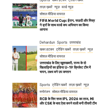
Sports
खबर हटकर
ट्रेंडिंग खबरें
ताज़ा ख़बरें
न्यूज़
वर्ल्ड न्यूज़
सोशल मीडिया वायरल
FIFA World Cup: ईरान, सऊदी और मिस्र
ने ड्रॉ के साथ वर्ल्ड कप अभियान का किया
आगाज
Dehardun
Sports
उत्तराखंड
खबर हटकर
ट्रेंडिंग खबरें
ताज़ा ख़बरें
न्यूज़
सोशल मीडिया वायरल
उत्तराखंड के लिए खुशखबरी, राज्य के दो
खिलाड़ियों का इंडिया U-19 क्रिकेट टीम में
चयन, लक्ष्य बने उप कप्तान
Sports
ट्रेंडिंग खबरें
ताज़ा ख़बरें
न्यूज़
मनोरंजन
सोशल मीडिया वायरल
RCB के सिर सजा IPL 2026 का ताज, MI
और CSK के बाद ऐसा करने वाली बनी तीसरी टीम