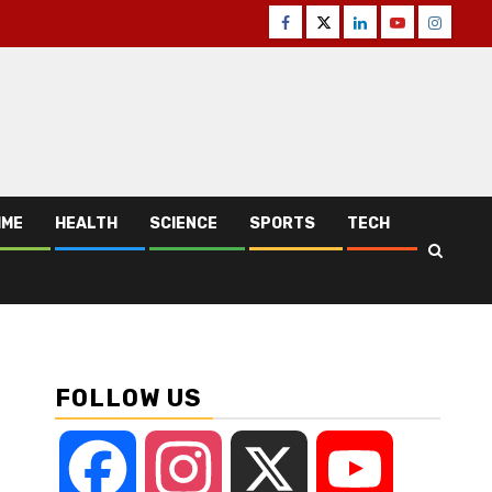
Facebook
Twitter
Linkedin
Youtube
Instagr
IME
HEALTH
SCIENCE
SPORTS
TECH
FOLLOW US
Facebook
Instagram
X
YouTube