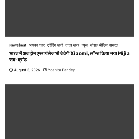
Newsbeat
आपका शहर
ट्रेंडिंग खबरें
ताज़ा ख़बर
न्यूज़
सोशल मीडिया वायरल
भारत में अब होम एप्लायंसेज भी बेचेगी Xiaomi, लॉन्च किया नया Mijia
सब-ब्रांड
August 8, 2026
Yoshita Pandey