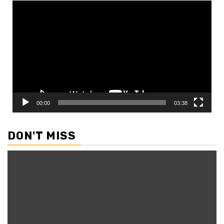
Video
Player
00:00
03:38
DON'T MISS