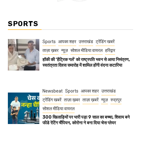
SPORTS
Sports
आपका शहर
उत्तराखंड
ट्रेंडिंग खबरें
ताज़ा ख़बर
न्यूज़
सोशल मीडिया वायरल
हरिद्वार
हॉकी की ‘हैट्रिक गर्ल’ को राष्ट्रपति भवन से आया निमंत्रण,
स्वतंत्रता दिवस समारोह में शामिल होंगी वंदना कटारिया
Newsbeat
Sports
आपका शहर
उत्तराखंड
ट्रेंडिंग खबरें
ताज़ा ख़बर
ताज़ा ख़बरें
न्यूज़
रुद्रपुर
सोशल मीडिया वायरल
300 खिलाड़ियों पर भारी पड़ा 9 साल का बच्चा, शिवाय बने
फीडे रेटिंग चैंपियन, कोरोना ने बना दिया चेस प्लेयर