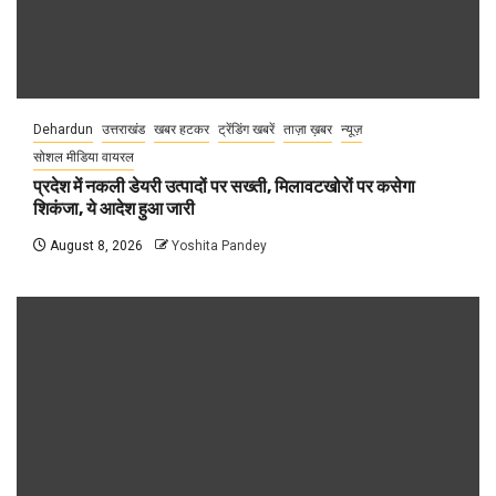
Dehardun
उत्तराखंड
खबर हटकर
ट्रेंडिंग खबरें
ताज़ा ख़बर
न्यूज़
सोशल मीडिया वायरल
प्रदेश में नकली डेयरी उत्पादों पर सख्ती, मिलावटखोरों पर कसेगा
शिकंजा, ये आदेश हुआ जारी
August 8, 2026
Yoshita Pandey