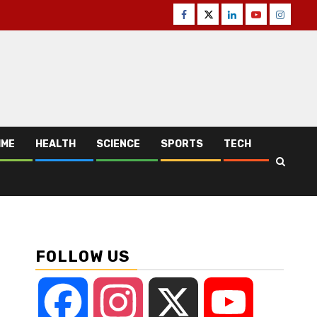
Facebook
Twitter
Linkedin
Youtube
Instagr
IME
HEALTH
SCIENCE
SPORTS
TECH
FOLLOW US
Facebook
Instagram
X
YouTube