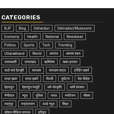
CATEGORIES
BJP
Blog
Dehardun
Dehradun/Mussoorie
Economy
Health
National
Newsbeat
Politics
Sports
Tech
Trending
Uttarakhand
World
अपराध
आपका शहर
उत्तरकाशी
उत्तराखंड
ऋषिकेश
खबर हटकर
चलो चले देवभूमि
चारधाम
चारधाम यात्रा
ट्रेंडिंग खबरें
ताज़ा ख़बर
ताज़ा ख़बरें
दिल्ली
दुर्घटना
देश-विदेश
देहरादून
देहरादून/मसूरी
धर्म-संस्कृति
धामी सरकार
नैनीताल
न्यूज़
पुलिस
भारत
मनोरंजन
मौसम
रुद्रपुर
रुद्रप्रयाग
वर्ल्ड न्यूज़
शिक्षा
सोशल मीडिया वायरल
हरिद्वार