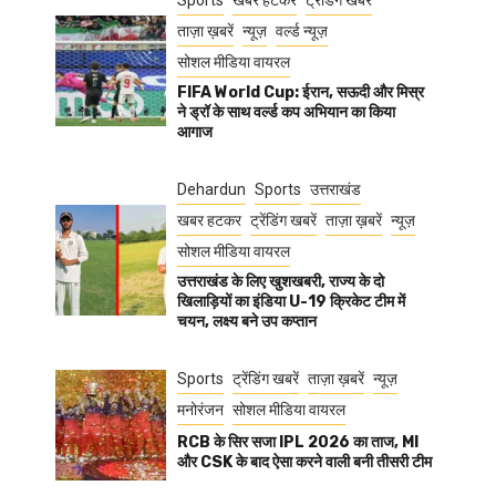
Sports
खबर हटकर
ट्रेंडिंग खबरें
ताज़ा ख़बरें
न्यूज़
वर्ल्ड न्यूज़
सोशल मीडिया वायरल
FIFA World Cup: ईरान, सऊदी और मिस्र
ने ड्रॉ के साथ वर्ल्ड कप अभियान का किया
आगाज
Dehardun
Sports
उत्तराखंड
खबर हटकर
ट्रेंडिंग खबरें
ताज़ा ख़बरें
न्यूज़
सोशल मीडिया वायरल
उत्तराखंड के लिए खुशखबरी, राज्य के दो
खिलाड़ियों का इंडिया U-19 क्रिकेट टीम में
चयन, लक्ष्य बने उप कप्तान
Sports
ट्रेंडिंग खबरें
ताज़ा ख़बरें
न्यूज़
मनोरंजन
सोशल मीडिया वायरल
RCB के सिर सजा IPL 2026 का ताज, MI
और CSK के बाद ऐसा करने वाली बनी तीसरी टीम