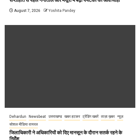
सप्ताहांत से पहले नैनीताल और मसूरी में बढ़ी पर्यटकों की आवाजाही
August 7, 2026
Yoshita Pandey
Dehardun
Newsbeat
उत्तराखण्ड
खबर हटकर
ट्रेंडिंग खबरें
ताज़ा ख़बर
न्यूज़
सोशल मीडिया वायरल
जिलाधिकारी ने अधिकारियों को दिए मानसून के दौरान सतर्क रहने के
निर्देश