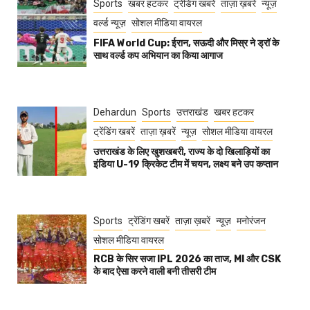
Sports
खबर हटकर
ट्रेंडिंग खबरें
ताज़ा ख़बरें
न्यूज़
वर्ल्ड न्यूज़
सोशल मीडिया वायरल
FIFA World Cup: ईरान, सऊदी और मिस्र ने ड्रॉ के
साथ वर्ल्ड कप अभियान का किया आगाज
Dehardun
Sports
उत्तराखंड
खबर हटकर
ट्रेंडिंग खबरें
ताज़ा ख़बरें
न्यूज़
सोशल मीडिया वायरल
उत्तराखंड के लिए खुशखबरी, राज्य के दो खिलाड़ियों का
इंडिया U-19 क्रिकेट टीम में चयन, लक्ष्य बने उप कप्तान
Sports
ट्रेंडिंग खबरें
ताज़ा ख़बरें
न्यूज़
मनोरंजन
सोशल मीडिया वायरल
RCB के सिर सजा IPL 2026 का ताज, MI और CSK
के बाद ऐसा करने वाली बनी तीसरी टीम