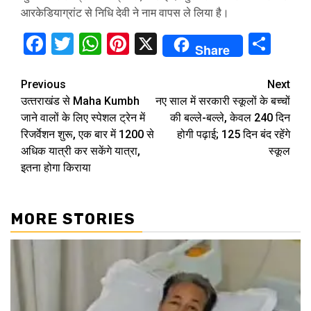
आरकेडियाग्रांट से निधि देवी ने नाम वापस ले लिया है।
Facebook
Twitter
WhatsApp
Pinterest
X
Sha
Share
Continue
Previous
Next
उत्‍तराखंड से Maha Kumbh
नए साल में सरकारी स्‍कूलों के बच्‍चों
Reading
जाने वालों के लिए स्‍पेशल ट्रेन में
की बल्‍ले-बल्‍ले, केवल 240 दिन
रिजर्वेशन शुरू, एक बार में 1200 से
होगी पढ़ाई; 125 दिन बंद रहेंगे
अधिक यात्री कर सकेंगे यात्रा,
स्‍कूल
इतना होगा किराया
MORE STORIES