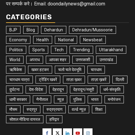
पर सम्पर्क करे। Email: doondailynews@gmail.com
CATEGORIES
BJP
Blog
Dehardun
Dehradun/Mussoorie
Economy
Health
National
Newsbeat
Politics
Sports
Tech
Trending
Uttarakhand
World
अपराध
आपका शहर
उत्तरकाशी
उत्तराखंड
ऋषिकेश
खबर हटकर
चलो चले देवभूमि
चारधाम
चारधाम यात्रा
ट्रेंडिंग खबरें
ताज़ा ख़बर
ताज़ा ख़बरें
दिल्ली
दुर्घटना
देश-विदेश
देहरादून
देहरादून/मसूरी
धर्म-संस्कृति
धामी सरकार
नैनीताल
न्यूज़
पुलिस
भारत
मनोरंजन
मौसम
रुद्रपुर
रुद्रप्रयाग
वर्ल्ड न्यूज़
शिक्षा
सोशल मीडिया वायरल
हरिद्वार
Facebook
Twitter
Linkedin
Youtube
Instagram