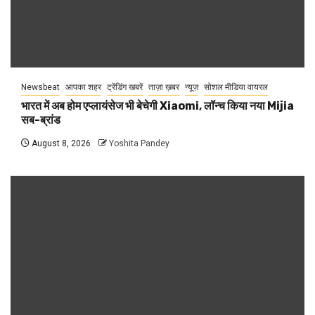
Newsbeat
आपका शहर
ट्रेंडिंग खबरें
ताज़ा ख़बर
न्यूज़
सोशल मीडिया वायरल
भारत में अब होम एप्लायंसेज भी बेचेगी Xiaomi, लॉन्च किया नया Mijia
सब-ब्रांड
August 8, 2026
Yoshita Pandey