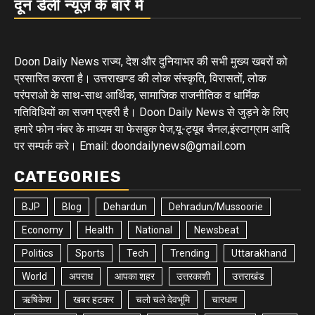
दून डेली न्यूज़ के बारे में
Doon Daily News राज्य, देश और दुनियाभर की सभी मुख्य खबरों को
प्रसारित करता है। उत्तराखण्ड की लोक संस्कृति, विरासतों, लोक
परंपराओ के साथ-साथ आर्थिक, सामाजिक राजनीतिक व धार्मिक
गतिविधियों का सजग प्रहरी है। Doon Daily News से जुड़ने के लिए
हमारे फोन नंबर के माध्यम या फेसबुक पेज,यू-ट्यूब चैनल,इंस्टाग्राम आदि
पर सम्पर्क करे। Email: doondailynews@gmail.com
CATEGORIES
BJP
Blog
Dehardun
Dehradun/Mussoorie
Economy
Health
National
Newsbeat
Politics
Sports
Tech
Trending
Uttarakhand
World
अपराध
आपका शहर
उत्तरकाशी
उत्तराखंड
ऋषिकेश
खबर हटकर
चलो चले देवभूमि
चारधाम