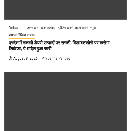
Dehardun
उत्तराखंड
खबर हटकर
ट्रेंडिंग खबरें
ताज़ा ख़बर
न्यूज़
सोशल मीडिया वायरल
प्रदेश में नकली डेयरी उत्पादों पर सख्ती, मिलावटखोरों पर कसेगा
शिकंजा, ये आदेश हुआ जारी
August 8, 2026
Yoshita Pandey