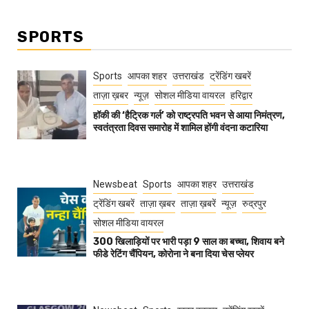
SPORTS
Sports
आपका शहर
उत्तराखंड
ट्रेंडिंग खबरें
ताज़ा ख़बर
न्यूज़
सोशल मीडिया वायरल
हरिद्वार
हॉकी की ‘हैट्रिक गर्ल’ को राष्ट्रपति भवन से आया निमंत्रण,
स्वतंत्रता दिवस समारोह में शामिल होंगी वंदना कटारिया
Newsbeat
Sports
आपका शहर
उत्तराखंड
ट्रेंडिंग खबरें
ताज़ा ख़बर
ताज़ा ख़बरें
न्यूज़
रुद्रपुर
सोशल मीडिया वायरल
300 खिलाड़ियों पर भारी पड़ा 9 साल का बच्चा, शिवाय बने
फीडे रेटिंग चैंपियन, कोरोना ने बना दिया चेस प्लेयर