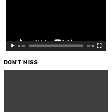
Player
00:00
03:38
DON'T MISS