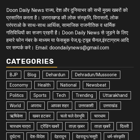
Doon Daily News राज्य, देश और दुनियाभर की सभी मुख्य खबरों को
प्रसारित करता है। उत्तराखण्ड की लोक संस्कृति, विरासतों, लोक
परंपराओ के साथ-साथ आर्थिक, सामाजिक राजनीतिक व धार्मिक
गतिविधियों का सजग प्रहरी है। Doon Daily News से जुड़ने के लिए
हमारे फोन नंबर के माध्यम या फेसबुक पेज,यू-ट्यूब चैनल,इंस्टाग्राम आदि
पर सम्पर्क करे। Email: doondailynews@gmail.com
CATEGORIES
BJP
Blog
Dehardun
Dehradun/Mussoorie
Economy
Health
National
Newsbeat
Politics
Sports
Tech
Trending
Uttarakhand
World
अपराध
आपका शहर
उत्तरकाशी
उत्तराखंड
ऋषिकेश
खबर हटकर
चलो चले देवभूमि
चारधाम
चारधाम यात्रा
ट्रेंडिंग खबरें
ताज़ा ख़बर
ताज़ा ख़बरें
दिल्ली
दुर्घटना
देश-विदेश
देहरादून
देहरादून/मसूरी
धर्म-संस्कृति