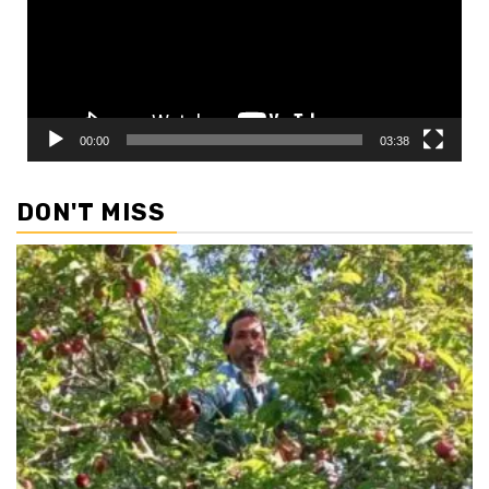
00:00
03:38
DON'T MISS