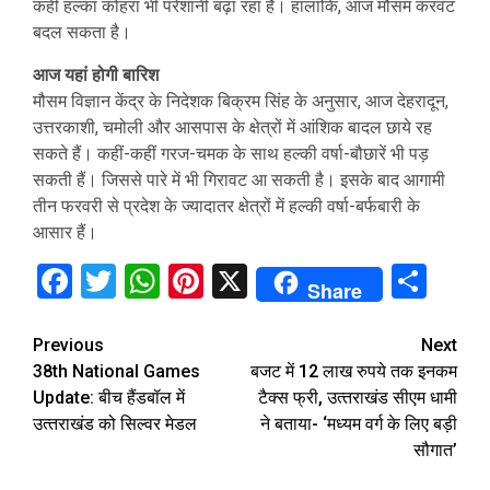
कहीं हल्का कोहरा भी परेशानी बढ़ा रहा है। हालांकि, आज मौसम करवट
बदल सकता है।
आज यहां होगी बार‍िश
मौसम विज्ञान केंद्र के निदेशक बिक्रम सिंह के अनुसार, आज देहरादून,
उत्तरकाशी, चमोली और आसपास के क्षेत्रों में आंशिक बादल छाये रह
सकते हैं। कहीं-कहीं गरज-चमक के साथ हल्की वर्षा-बौछारें भी पड़
सकती हैं। जिससे पारे में भी गिरावट आ सकती है। इसके बाद आगामी
तीन फरवरी से प्रदेश के ज्यादातर क्षेत्रों में हल्की वर्षा-बर्फबारी के
आसार हैं।
Facebook
Twitter
WhatsApp
Pinterest
X
Sha
Share
Continue
Previous
Next
38th National Games
बजट में 12 लाख रुपये तक इनकम
Reading
Update: बीच हैंडबॉल में
टैक्स फ्री, उत्‍तराखंड सीएम धामी
उत्‍तराखंड को सिल्‍वर मेडल
ने बताया- ‘मध्यम वर्ग के लिए बड़ी
सौगात’