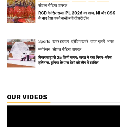
सोशल मीडिया वायरल
RCB के सिर सजा IPL 2026 का ताज, MI और CSK
के बाद ऐसा करने वाली बनी तीसरी टीम
Sports
खबर हटकर
ट्रेंडिंग खबरें
ताज़ा ख़बरें
भारत
मनोरंजन
सोशल मीडिया वायरल
विजयवाड़ा से 25 किमी ऊपर: भारत ने रचा नियर-स्पेस
इतिहास, दुनिया के पांच देशों की लीग में शामिल
OUR VIDEOS
Video
Player