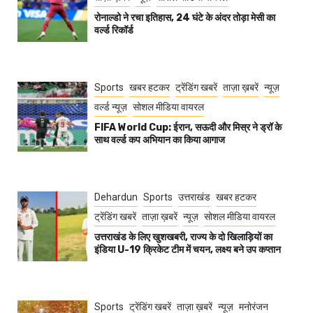
रोनाल्डो ने रचा इतिहास, 24 घंटे के अंदर तोड़ा मेसी का
वर्ल्ड रिकॉर्ड
Sports
खबर हटकर
ट्रेंडिंग खबरें
ताज़ा ख़बरें
न्यूज़
वर्ल्ड न्यूज़
सोशल मीडिया वायरल
FIFA World Cup: ईरान, सऊदी और मिस्र ने ड्रॉ के
साथ वर्ल्ड कप अभियान का किया आगाज
Dehardun
Sports
उत्तराखंड
खबर हटकर
ट्रेंडिंग खबरें
ताज़ा ख़बरें
न्यूज़
सोशल मीडिया वायरल
उत्तराखंड के लिए खुशखबरी, राज्य के दो खिलाड़ियों का
इंडिया U-19 क्रिकेट टीम में चयन, लक्ष्य बने उप कप्तान
Sports
ट्रेंडिंग खबरें
ताज़ा ख़बरें
न्यूज़
मनोरंजन