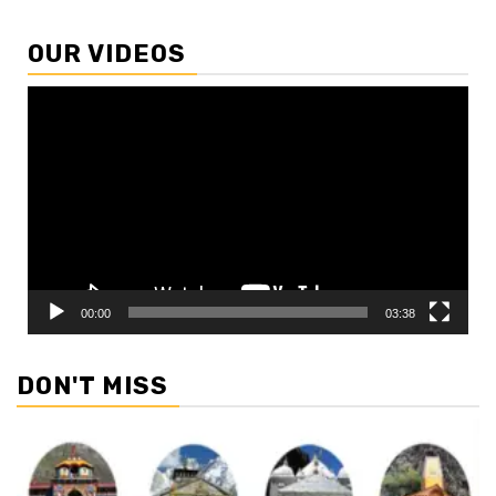
OUR VIDEOS
Video
Player
00:00
03:38
DON'T MISS