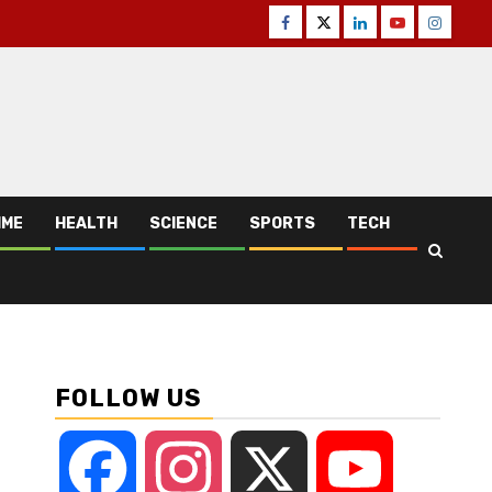
Facebook
Twitter
Linkedin
Youtube
Instagr
IME
HEALTH
SCIENCE
SPORTS
TECH
FOLLOW US
Facebook
Instagram
X
YouTube