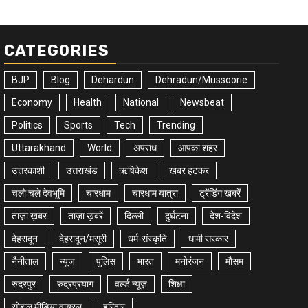
CATEGORIES
BJP
Blog
Dehardun
Dehradun/Mussoorie
Economy
Health
National
Newsbeat
Politics
Sports
Tech
Trending
Uttarakhand
World
अपराध
आपका शहर
उत्तरकाशी
उत्तराखंड
ऋषिकेश
खबर हटकर
चलो चले देवभूमि
चारधाम
चारधाम यात्रा
ट्रेंडिंग खबरें
ताज़ा ख़बर
ताज़ा ख़बरें
दिल्ली
दुर्घटना
देश-विदेश
देहरादून
देहरादून/मसूरी
धर्म-संस्कृति
धामी सरकार
नैनीताल
न्यूज़
पुलिस
भारत
मनोरंजन
मौसम
रुद्रपुर
रुद्रप्रयाग
वर्ल्ड न्यूज़
शिक्षा
सोशल मीडिया वायरल
हरिद्वार