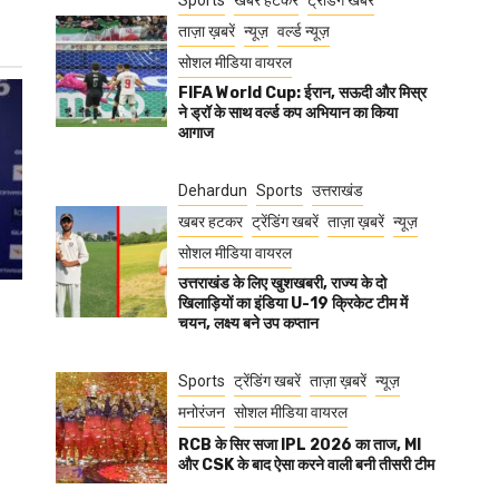
Sports
खबर हटकर
ट्रेंडिंग खबरें
ताज़ा ख़बरें
न्यूज़
वर्ल्ड न्यूज़
सोशल मीडिया वायरल
FIFA World Cup: ईरान, सऊदी और मिस्र
ने ड्रॉ के साथ वर्ल्ड कप अभियान का किया
आगाज
Dehardun
Sports
उत्तराखंड
खबर हटकर
ट्रेंडिंग खबरें
ताज़ा ख़बरें
न्यूज़
सोशल मीडिया वायरल
उत्तराखंड के लिए खुशखबरी, राज्य के दो
खिलाड़ियों का इंडिया U-19 क्रिकेट टीम में
चयन, लक्ष्य बने उप कप्तान
Sports
ट्रेंडिंग खबरें
ताज़ा ख़बरें
न्यूज़
मनोरंजन
सोशल मीडिया वायरल
RCB के सिर सजा IPL 2026 का ताज, MI
और CSK के बाद ऐसा करने वाली बनी तीसरी टीम