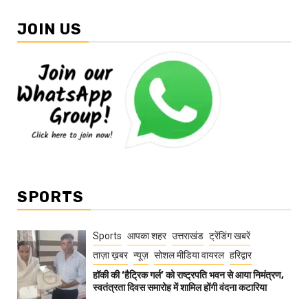
JOIN US
SPORTS
Sports
आपका शहर
उत्तराखंड
ट्रेंडिंग खबरें
ताज़ा ख़बर
न्यूज़
सोशल मीडिया वायरल
हरिद्वार
हॉकी की ‘हैट्रिक गर्ल’ को राष्ट्रपति भवन से आया निमंत्रण,
स्वतंत्रता दिवस समारोह में शामिल होंगी वंदना कटारिया