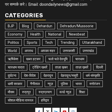
पर सम्पर्क करे। Email: doondailynews@gmail.com
CATEGORIES
BJP
Blog
Dehardun
Dehradun/Mussoorie
Economy
Health
National
Newsbeat
Politics
Sports
Tech
Trending
Uttarakhand
World
अपराध
आपका शहर
उत्तरकाशी
उत्तराखंड
ऋषिकेश
खबर हटकर
चलो चले देवभूमि
चारधाम
चारधाम यात्रा
ट्रेंडिंग खबरें
ताज़ा ख़बर
ताज़ा ख़बरें
दिल्ली
दुर्घटना
देश-विदेश
देहरादून
देहरादून/मसूरी
धर्म-संस्कृति
धामी सरकार
नैनीताल
न्यूज़
पुलिस
भारत
मनोरंजन
मौसम
रुद्रपुर
रुद्रप्रयाग
वर्ल्ड न्यूज़
शिक्षा
सोशल मीडिया वायरल
हरिद्वार
Facebook
Twitter
Linkedin
Youtube
Instagram