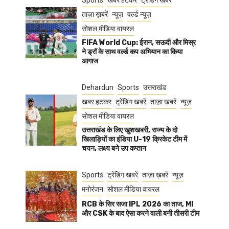
Sports
खबर हटकर
ट्रेंडिंग खबरें
ताज़ा ख़बरें
न्यूज़
वर्ल्ड न्यूज़
सोशल मीडिया वायरल
FIFA World Cup: ईरान, सऊदी और मिस्र
ने ड्रॉ के साथ वर्ल्ड कप अभियान का किया
आगाज
Dehardun
Sports
उत्तराखंड
खबर हटकर
ट्रेंडिंग खबरें
ताज़ा ख़बरें
न्यूज़
सोशल मीडिया वायरल
उत्तराखंड के लिए खुशखबरी, राज्य के दो
खिलाड़ियों का इंडिया U-19 क्रिकेट टीम में
चयन, लक्ष्य बने उप कप्तान
Sports
ट्रेंडिंग खबरें
ताज़ा ख़बरें
न्यूज़
मनोरंजन
सोशल मीडिया वायरल
RCB के सिर सजा IPL 2026 का ताज, MI
और CSK के बाद ऐसा करने वाली बनी तीसरी टीम