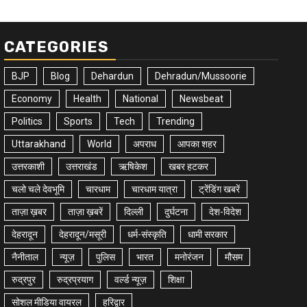
CATEGORIES
BJP
Blog
Dehardun
Dehradun/Mussoorie
Economy
Health
National
Newsbeat
Politics
Sports
Tech
Trending
Uttarakhand
World
अपराध
आपका शहर
उत्तरकाशी
उत्तराखंड
ऋषिकेश
खबर हटकर
चलो चले देवभूमि
चारधाम
चारधाम यात्रा
ट्रेंडिंग खबरें
ताज़ा ख़बर
ताज़ा ख़बरें
दिल्ली
दुर्घटना
देश-विदेश
देहरादून
देहरादून/मसूरी
धर्म-संस्कृति
धामी सरकार
नैनीताल
न्यूज़
पुलिस
भारत
मनोरंजन
मौसम
रुद्रपुर
रुद्रप्रयाग
वर्ल्ड न्यूज़
शिक्षा
सोशल मीडिया वायरल
हरिद्वार