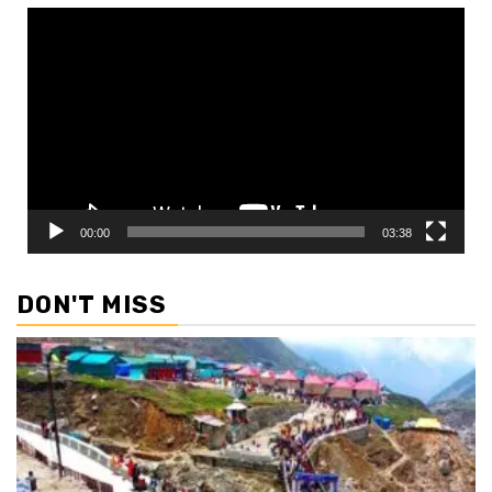
Video
Player
00:00
03:38
DON'T MISS