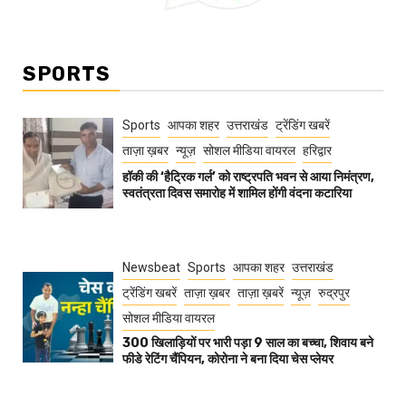
SPORTS
Sports
आपका शहर
उत्तराखंड
ट्रेंडिंग खबरें
ताज़ा ख़बर
न्यूज़
सोशल मीडिया वायरल
हरिद्वार
हॉकी की ‘हैट्रिक गर्ल’ को राष्ट्रपति भवन से आया निमंत्रण,
स्वतंत्रता दिवस समारोह में शामिल होंगी वंदना कटारिया
Newsbeat
Sports
आपका शहर
उत्तराखंड
ट्रेंडिंग खबरें
ताज़ा ख़बर
ताज़ा ख़बरें
न्यूज़
रुद्रपुर
सोशल मीडिया वायरल
300 खिलाड़ियों पर भारी पड़ा 9 साल का बच्चा, शिवाय बने
फीडे रेटिंग चैंपियन, कोरोना ने बना दिया चेस प्लेयर