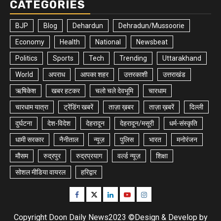
CATEGORIES
BJP
Blog
Dehardun
Dehradun/Mussoorie
Economy
Health
National
Newsbeat
Politics
Sports
Tech
Trending
Uttarakhand
World
अपराध
आपका शहर
उत्तरकाशी
उत्तराखंड
ऋषिकेश
खबर हटकर
चलो चले देवभूमि
चारधाम
चारधाम यात्रा
ट्रेंडिंग खबरें
ताज़ा ख़बर
ताज़ा ख़बरें
दिल्ली
दुर्घटना
देश-विदेश
देहरादून
देहरादून/मसूरी
धर्म-संस्कृति
धामी सरकार
नैनीताल
न्यूज़
पुलिस
भारत
मनोरंजन
मौसम
रुद्रपुर
रुद्रप्रयाग
वर्ल्ड न्यूज़
शिक्षा
सोशल मीडिया वायरल
हरिद्वार
Facebook
Twitter
Linkedin
Youtube
Instagram
Copyright Doon Daily News2023 ©Design & Develop by