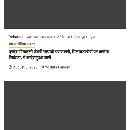
Dehardun
उत्तराखंड
खबर हटकर
ट्रेंडिंग खबरें
ताज़ा ख़बर
न्यूज़
सोशल मीडिया वायरल
प्रदेश में नकली डेयरी उत्पादों पर सख्ती, मिलावटखोरों पर कसेगा
शिकंजा, ये आदेश हुआ जारी
August 8, 2026
Yoshita Pandey