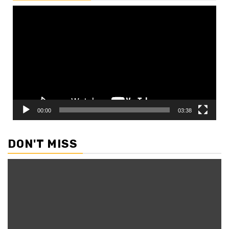
Video
Player
00:00
03:38
DON'T MISS