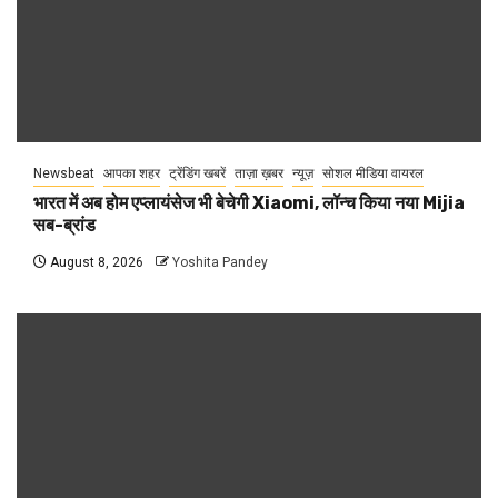
Newsbeat
आपका शहर
ट्रेंडिंग खबरें
ताज़ा ख़बर
न्यूज़
सोशल मीडिया वायरल
भारत में अब होम एप्लायंसेज भी बेचेगी Xiaomi, लॉन्च किया नया Mijia
सब-ब्रांड
August 8, 2026
Yoshita Pandey