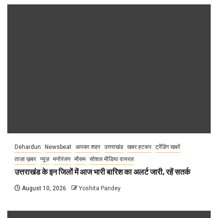
Dehardun
Newsbeat
आपका शहर
उत्तराखंड
खबर हटकर
ट्रेंडिंग खबरें
ताज़ा ख़बर
न्यूज़
मनोरंजन
मौसम
सोशल मीडिया वायरल
उत्तराखंड के इन जिलों में आज भारी बारिश का अलर्ट जारी, रहें सतर्क
August 10, 2026
Yoshita Pandey