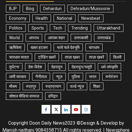
BJP
Blog
Dehardun
Dehradun/Mussoorie
Economy
Health
National
Newsbeat
Politics
Sports
Tech
Trending
Uttarakhand
World
अपराध
आपका शहर
उत्तरकाशी
उत्तराखंड
ऋषिकेश
खबर हटकर
चलो चले देवभूमि
चारधाम
चारधाम यात्रा
ट्रेंडिंग खबरें
ताज़ा ख़बर
ताज़ा ख़बरें
दिल्ली
दुर्घटना
देश-विदेश
देहरादून
देहरादून/मसूरी
धर्म-संस्कृति
धामी सरकार
नैनीताल
न्यूज़
पुलिस
भारत
मनोरंजन
मौसम
रुद्रपुर
रुद्रप्रयाग
वर्ल्ड न्यूज़
शिक्षा
सोशल मीडिया वायरल
हरिद्वार
Facebook
Twitter
Linkedin
Youtube
Instagram
Copyright Doon Daily News2023 ©Design & Develop by
Manish naithani 9084358715 All rights reserved.
|
Newsphere