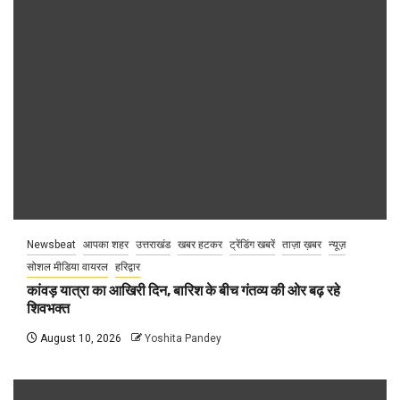
Newsbeat
आपका शहर
उत्तराखंड
खबर हटकर
ट्रेंडिंग खबरें
ताज़ा ख़बर
न्यूज़
सोशल मीडिया वायरल
हरिद्वार
कांवड़ यात्रा का आखिरी दिन, बारिश के बीच गंतव्य की ओर बढ़ रहे
शिवभक्त
August 10, 2026
Yoshita Pandey