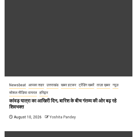
Newsbeat
आपका शहर
उत्तराखंड
खबर हटकर
ट्रेंडिंग खबरें
ताज़ा ख़बर
न्यूज़
सोशल मीडिया वायरल
हरिद्वार
कांवड़ यात्रा का आखिरी दिन, बारिश के बीच गंतव्य की ओर बढ़ रहे
शिवभक्त
August 10, 2026
Yoshita Pandey