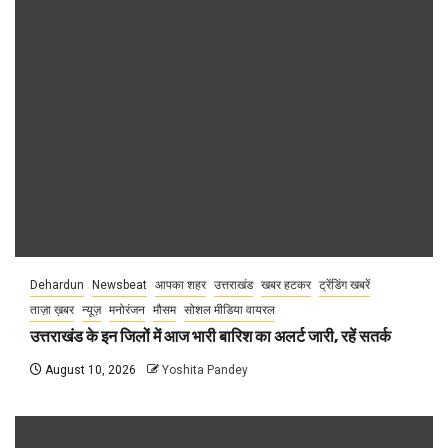
Dehardun
Newsbeat
आपका शहर
उत्तराखंड
खबर हटकर
ट्रेंडिंग खबरें
ताज़ा ख़बर
न्यूज़
मनोरंजन
मौसम
सोशल मीडिया वायरल
उत्तराखंड के इन जिलों में आज भारी बारिश का अलर्ट जारी, रहें सतर्क
August 10, 2026
Yoshita Pandey