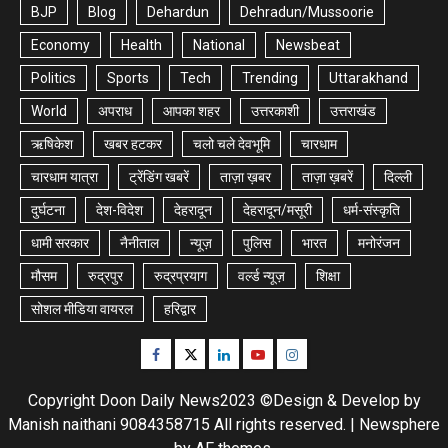
BJP
Blog
Dehardun
Dehradun/Mussoorie
Economy
Health
National
Newsbeat
Politics
Sports
Tech
Trending
Uttarakhand
World
अपराध
आपका शहर
उत्तरकाशी
उत्तराखंड
ऋषिकेश
खबर हटकर
चलो चले देवभूमि
चारधाम
चारधाम यात्रा
ट्रेंडिंग खबरें
ताज़ा ख़बर
ताज़ा ख़बरें
दिल्ली
दुर्घटना
देश-विदेश
देहरादून
देहरादून/मसूरी
धर्म-संस्कृति
धामी सरकार
नैनीताल
न्यूज़
पुलिस
भारत
मनोरंजन
मौसम
रुद्रपुर
रुद्रप्रयाग
वर्ल्ड न्यूज़
शिक्षा
सोशल मीडिया वायरल
हरिद्वार
Facebook
Twitter
Linkedin
Youtube
Instagram
Copyright Doon Daily News2023 ©Design & Develop by
Manish naithani 9084358715 All rights reserved.
|
Newsphere