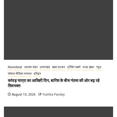
Newsbeat
आपका शहर
उत्तराखंड
खबर हटकर
ट्रेंडिंग खबरें
ताज़ा ख़बर
न्यूज़
सोशल मीडिया वायरल
हरिद्वार
कांवड़ यात्रा का आखिरी दिन, बारिश के बीच गंतव्य की ओर बढ़ रहे
शिवभक्त
August 10, 2026
Yoshita Pandey