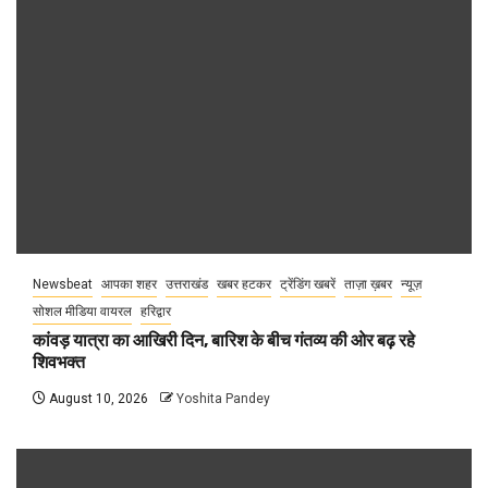
Newsbeat
आपका शहर
उत्तराखंड
खबर हटकर
ट्रेंडिंग खबरें
ताज़ा ख़बर
न्यूज़
सोशल मीडिया वायरल
हरिद्वार
कांवड़ यात्रा का आखिरी दिन, बारिश के बीच गंतव्य की ओर बढ़ रहे
शिवभक्त
August 10, 2026
Yoshita Pandey