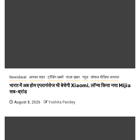
Newsbeat
आपका शहर
ट्रेंडिंग खबरें
ताज़ा ख़बर
न्यूज़
सोशल मीडिया वायरल
भारत में अब होम एप्लायंसेज भी बेचेगी Xiaomi, लॉन्च किया नया Mijia
सब-ब्रांड
August 8, 2026
Yoshita Pandey