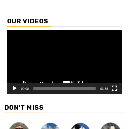
OUR VIDEOS
Video
Player
00:00
03:38
DON'T MISS