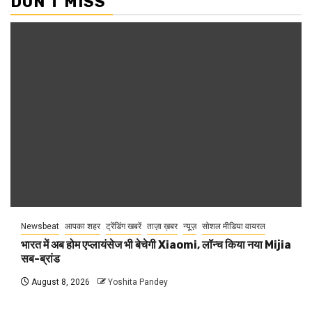
DON'T MISS
Newsbeat
आपका शहर
ट्रेंडिंग खबरें
ताज़ा ख़बर
न्यूज़
सोशल मीडिया वायरल
भारत में अब होम एप्लायंसेज भी बेचेगी Xiaomi, लॉन्च किया नया Mijia
सब-ब्रांड
August 8, 2026
Yoshita Pandey