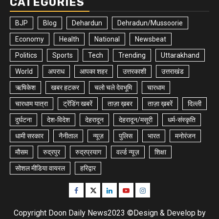
CATEGORIES
BJP
Blog
Dehardun
Dehradun/Mussoorie
Economy
Health
National
Newsbeat
Politics
Sports
Tech
Trending
Uttarakhand
World
अपराध
आपका शहर
उत्तरकाशी
उत्तराखंड
ऋषिकेश
खबर हटकर
चलो चले देवभूमि
चारधाम
चारधाम यात्रा
ट्रेंडिंग खबरें
ताज़ा ख़बर
ताज़ा ख़बरें
दिल्ली
दुर्घटना
देश-विदेश
देहरादून
देहरादून/मसूरी
धर्म-संस्कृति
धामी सरकार
नैनीताल
न्यूज़
पुलिस
भारत
मनोरंजन
मौसम
रुद्रपुर
रुद्रप्रयाग
वर्ल्ड न्यूज़
शिक्षा
सोशल मीडिया वायरल
हरिद्वार
Facebook
Twitter
Linkedin
Youtube
Instagram
Copyright Doon Daily News2023 ©Design & Develop by