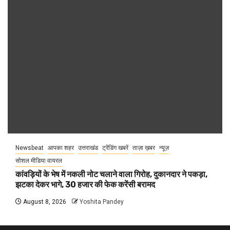
Newsbeat
आपका शहर
उत्तराखंड
ट्रेंडिंग खबरें
ताज़ा ख़बर
न्यूज़
सोशल मीडिया वायरल
कांवड़ियों के भेष में नकली नोट चलाने वाला गिरोह, दुकानदार ने पकड़ा,
झटका देकर भागे, 30 हजार की फेक करेंसी बरामद
August 8, 2026
Yoshita Pandey