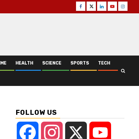
Facebook
Twitter
Linkedin
Youtube
Instagr
IME
HEALTH
SCIENCE
SPORTS
TECH
FOLLOW US
Facebook
Instagram
X
YouTube