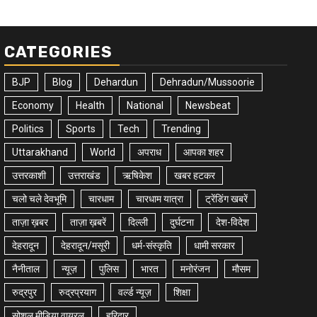
CATEGORIES
BJP
Blog
Dehardun
Dehradun/Mussoorie
Economy
Health
National
Newsbeat
Politics
Sports
Tech
Trending
Uttarakhand
World
अपराध
आपका शहर
उत्तरकाशी
उत्तराखंड
ऋषिकेश
खबर हटकर
चलो चले देवभूमि
चारधाम
चारधाम यात्रा
ट्रेंडिंग खबरें
ताज़ा ख़बर
ताज़ा ख़बरें
दिल्ली
दुर्घटना
देश-विदेश
देहरादून
देहरादून/मसूरी
धर्म-संस्कृति
धामी सरकार
नैनीताल
न्यूज़
पुलिस
भारत
मनोरंजन
मौसम
रुद्रपुर
रुद्रप्रयाग
वर्ल्ड न्यूज़
शिक्षा
सोशल मीडिया वायरल
हरिद्वार