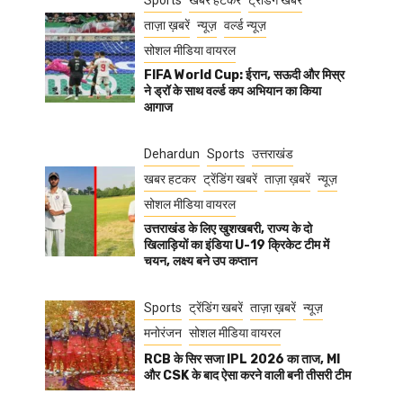
Sports
खबर हटकर
ट्रेंडिंग खबरें
ताज़ा ख़बरें
न्यूज़
वर्ल्ड न्यूज़
सोशल मीडिया वायरल
FIFA World Cup: ईरान, सऊदी और मिस्र
ने ड्रॉ के साथ वर्ल्ड कप अभियान का किया
आगाज
Dehardun
Sports
उत्तराखंड
खबर हटकर
ट्रेंडिंग खबरें
ताज़ा ख़बरें
न्यूज़
सोशल मीडिया वायरल
उत्तराखंड के लिए खुशखबरी, राज्य के दो
खिलाड़ियों का इंडिया U-19 क्रिकेट टीम में
चयन, लक्ष्य बने उप कप्तान
Sports
ट्रेंडिंग खबरें
ताज़ा ख़बरें
न्यूज़
मनोरंजन
सोशल मीडिया वायरल
RCB के सिर सजा IPL 2026 का ताज, MI
और CSK के बाद ऐसा करने वाली बनी तीसरी टीम