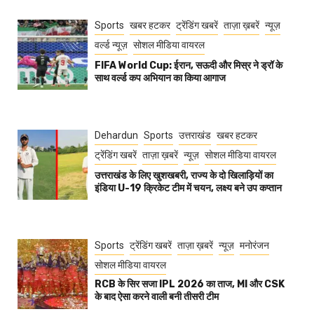
Sports
खबर हटकर
ट्रेंडिंग खबरें
ताज़ा ख़बरें
न्यूज़
वर्ल्ड न्यूज़
सोशल मीडिया वायरल
FIFA World Cup: ईरान, सऊदी और मिस्र ने ड्रॉ के
साथ वर्ल्ड कप अभियान का किया आगाज
Dehardun
Sports
उत्तराखंड
खबर हटकर
ट्रेंडिंग खबरें
ताज़ा ख़बरें
न्यूज़
सोशल मीडिया वायरल
उत्तराखंड के लिए खुशखबरी, राज्य के दो खिलाड़ियों का
इंडिया U-19 क्रिकेट टीम में चयन, लक्ष्य बने उप कप्तान
Sports
ट्रेंडिंग खबरें
ताज़ा ख़बरें
न्यूज़
मनोरंजन
सोशल मीडिया वायरल
RCB के सिर सजा IPL 2026 का ताज, MI और CSK
के बाद ऐसा करने वाली बनी तीसरी टीम