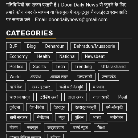
गतिविधियों का सजग प्रहरी है। Doon Daily News से जुड़ने के लिए
हमारे फोन नंबर के माध्यम या फेसबुक पेज,यू-ट्यूब चैनल,इंस्टाग्राम आदि
पर सम्पर्क करे। Email: doondailynews@gmail.com
CATEGORIES
BJP
Blog
Dehardun
Dehradun/Mussoorie
Economy
Health
National
Newsbeat
Politics
Sports
Tech
Trending
Uttarakhand
World
अपराध
आपका शहर
उत्तरकाशी
उत्तराखंड
ऋषिकेश
खबर हटकर
चलो चले देवभूमि
चारधाम
चारधाम यात्रा
ट्रेंडिंग खबरें
ताज़ा ख़बर
ताज़ा ख़बरें
दिल्ली
दुर्घटना
देश-विदेश
देहरादून
देहरादून/मसूरी
धर्म-संस्कृति
धामी सरकार
नैनीताल
न्यूज़
पुलिस
भारत
मनोरंजन
मौसम
रुद्रपुर
रुद्रप्रयाग
वर्ल्ड न्यूज़
शिक्षा
सोशल मीडिया वायरल
हरिद्वार