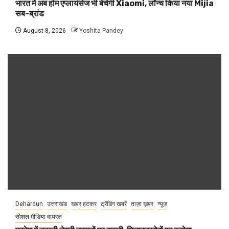
भारत में अब होम एप्लायंसेज भी बेचेगी Xiaomi, लॉन्च किया नया Mijia
सब-ब्रांड
August 8, 2026
Yoshita Pandey
Dehardun
उत्तराखंड
खबर हटकर
ट्रेंडिंग खबरें
ताज़ा ख़बर
न्यूज़
सोशल मीडिया वायरल