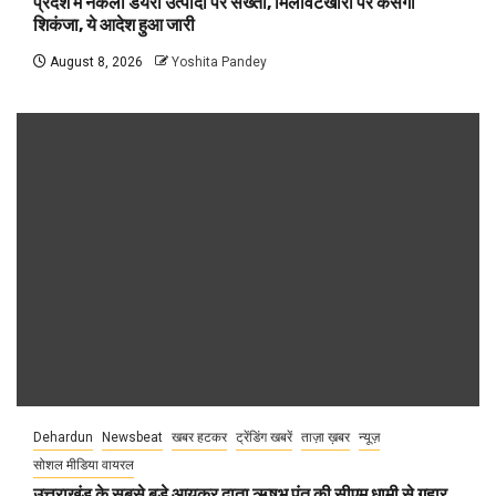
प्रदेश में नकली डेयरी उत्पादों पर सख्ती, मिलावटखोरों पर कसेगा
शिकंजा, ये आदेश हुआ जारी
August 8, 2026
Yoshita Pandey
Dehardun
Newsbeat
खबर हटकर
ट्रेंडिंग खबरें
ताज़ा ख़बर
न्यूज़
सोशल मीडिया वायरल
उत्तराखंड के सबसे बड़े आयकर दाता ऋषभ पंत की सीएम धामी से गुहार,