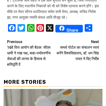
है। ट्रैफिक जाम शहरों में एक आम चुनौती बन चुका है, जिसे नियंत्रित
करने के लिए स्थानीय निकायों को भी को विशेष प्रयास करने होंगे। इस
मौके पर मेयर सौरभ थपलियाल समेत सभी मेयर, अध्यक्ष, सचिव नितेश
झा, नगर आयुक्त नमामि बंसल आदि मौजूद रहे।
Facebook
Twitter
WhatsApp
Pinterest
X
Sha
Share
Continue
Previous
Next
16वें वित्त आयोग की बैठक: सीएम
समर्थ पोर्टल का संचालन स्वयं
Reading
धामी ने रखा पक्ष, कहा-पर्यावरणीय
करेंगे विश्वविद्यालय, डॉ. धन सिंह
सेवाओं की लागत के हिसाब से
रावत ने दिए निर्देश
क्षतिपूर्ति दें
MORE STORIES