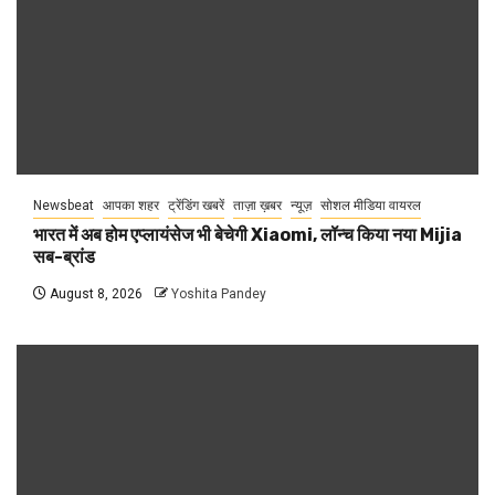
Newsbeat
आपका शहर
ट्रेंडिंग खबरें
ताज़ा ख़बर
न्यूज़
सोशल मीडिया वायरल
भारत में अब होम एप्लायंसेज भी बेचेगी Xiaomi, लॉन्च किया नया Mijia
सब-ब्रांड
August 8, 2026
Yoshita Pandey