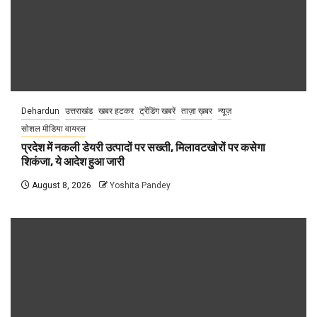
Dehardun
उत्तराखंड
खबर हटकर
ट्रेंडिंग खबरें
ताज़ा ख़बर
न्यूज़
सोशल मीडिया वायरल
प्रदेश में नकली डेयरी उत्पादों पर सख्ती, मिलावटखोरों पर कसेगा
शिकंजा, ये आदेश हुआ जारी
August 8, 2026
Yoshita Pandey