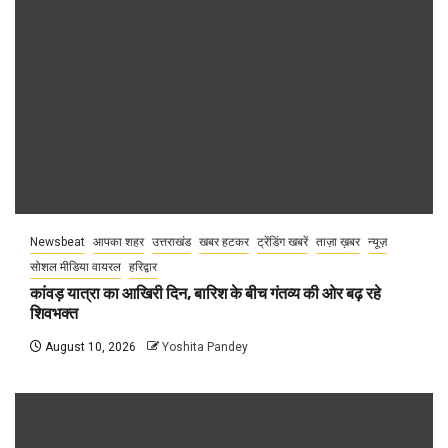
Newsbeat
आपका शहर
उत्तराखंड
खबर हटकर
ट्रेंडिंग खबरें
ताज़ा ख़बर
न्यूज़
सोशल मीडिया वायरल
हरिद्वार
कांवड़ यात्रा का आखिरी दिन, बारिश के बीच गंतव्य की ओर बढ़ रहे
शिवभक्त
August 10, 2026
Yoshita Pandey