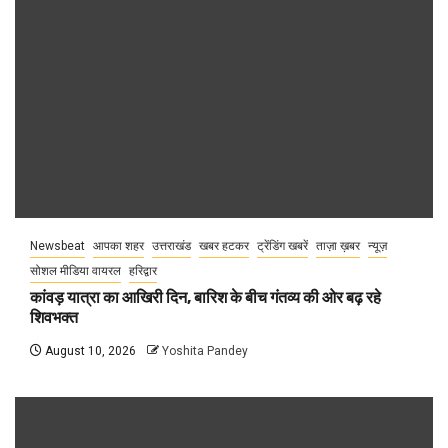
Newsbeat
आपका शहर
उत्तराखंड
खबर हटकर
ट्रेंडिंग खबरें
ताज़ा ख़बर
न्यूज़
सोशल मीडिया वायरल
हरिद्वार
कांवड़ यात्रा का आखिरी दिन, बारिश के बीच गंतव्य की ओर बढ़ रहे
शिवभक्त
August 10, 2026
Yoshita Pandey