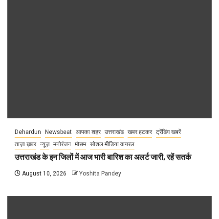
Dehardun
Newsbeat
आपका शहर
उत्तराखंड
खबर हटकर
ट्रेंडिंग खबरें
ताज़ा ख़बर
न्यूज़
मनोरंजन
मौसम
सोशल मीडिया वायरल
उत्तराखंड के इन जिलों में आज भारी बारिश का अलर्ट जारी, रहें सतर्क
August 10, 2026
Yoshita Pandey