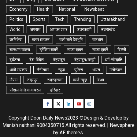
Economy
Health
National
Newsbeat
Politics
Sports
Tech
Trending
Uttarakhand
World
अपराध
आपका शहर
उत्तरकाशी
उत्तराखंड
ऋषिकेश
खबर हटकर
चलो चले देवभूमि
चारधाम
चारधाम यात्रा
ट्रेंडिंग खबरें
ताज़ा ख़बर
ताज़ा ख़बरें
दिल्ली
दुर्घटना
देश-विदेश
देहरादून
देहरादून/मसूरी
धर्म-संस्कृति
धामी सरकार
नैनीताल
न्यूज़
पुलिस
भारत
मनोरंजन
मौसम
रुद्रपुर
रुद्रप्रयाग
वर्ल्ड न्यूज़
शिक्षा
सोशल मीडिया वायरल
हरिद्वार
Facebook
Twitter
Linkedin
Youtube
Instagram
Copyright Doon Daily News2023 ©Design & Develop by
Manish naithani 9084358715 All rights reserved.
|
Newsphere
by AF themes.