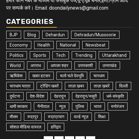
हमारे फोन नंबर के माध्यम या फेसबुक पेज,यू-ट्यूब चैनल,इंस्टाग्राम आदि
पर सम्पर्क करे। Email: doondailynews@gmail.com
CATEGORIES
BJP
Blog
Dehardun
Dehradun/Mussoorie
Economy
Health
National
Newsbeat
Politics
Sports
Tech
Trending
Uttarakhand
World
अपराध
आपका शहर
उत्तरकाशी
उत्तराखंड
ऋषिकेश
खबर हटकर
चलो चले देवभूमि
चारधाम
चारधाम यात्रा
ट्रेंडिंग खबरें
ताज़ा ख़बर
ताज़ा ख़बरें
दिल्ली
दुर्घटना
देश-विदेश
देहरादून
देहरादून/मसूरी
धर्म-संस्कृति
धामी सरकार
नैनीताल
न्यूज़
पुलिस
भारत
मनोरंजन
मौसम
रुद्रपुर
रुद्रप्रयाग
वर्ल्ड न्यूज़
शिक्षा
सोशल मीडिया वायरल
हरिद्वार