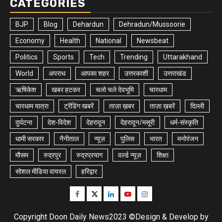
CATEGORIES
BJP
Blog
Dehardun
Dehradun/Mussoorie
Economy
Health
National
Newsbeat
Politics
Sports
Tech
Trending
Uttarakhand
World
अपराध
आपका शहर
उत्तरकाशी
उत्तराखंड
ऋषिकेश
खबर हटकर
चलो चले देवभूमि
चारधाम
चारधाम यात्रा
ट्रेंडिंग खबरें
ताज़ा ख़बर
ताज़ा ख़बरें
दिल्ली
दुर्घटना
देश-विदेश
देहरादून
देहरादून/मसूरी
धर्म-संस्कृति
धामी सरकार
नैनीताल
न्यूज़
पुलिस
भारत
मनोरंजन
मौसम
रुद्रपुर
रुद्रप्रयाग
वर्ल्ड न्यूज़
शिक्षा
सोशल मीडिया वायरल
हरिद्वार
Facebook
Twitter
Linkedin
Youtube
Instagram
Copyright Doon Daily News2023 ©Design & Develop by