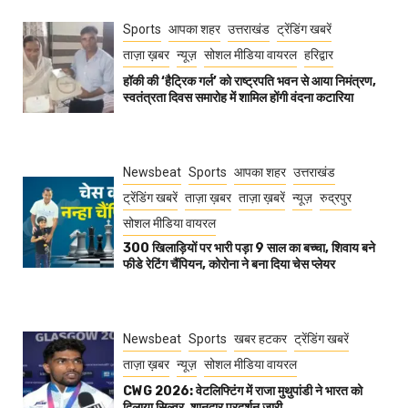
Sports
आपका शहर
उत्तराखंड
ट्रेंडिंग खबरें
ताज़ा ख़बर
न्यूज़
सोशल मीडिया वायरल
हरिद्वार
हॉकी की ‘हैट्रिक गर्ल’ को राष्ट्रपति भवन से आया निमंत्रण,
स्वतंत्रता दिवस समारोह में शामिल होंगी वंदना कटारिया
Newsbeat
Sports
आपका शहर
उत्तराखंड
ट्रेंडिंग खबरें
ताज़ा ख़बर
ताज़ा ख़बरें
न्यूज़
रुद्रपुर
सोशल मीडिया वायरल
300 खिलाड़ियों पर भारी पड़ा 9 साल का बच्चा, शिवाय बने
फीडे रेटिंग चैंपियन, कोरोना ने बना दिया चेस प्लेयर
Newsbeat
Sports
खबर हटकर
ट्रेंडिंग खबरें
ताज़ा ख़बर
न्यूज़
सोशल मीडिया वायरल
CWG 2026: वेटलिफ्टिंग में राजा मुथुपांडी ने भारत को
दिलाया सिल्वर, शानदार प्रदर्शन जारी