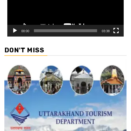
00:00
03:38
DON'T MISS