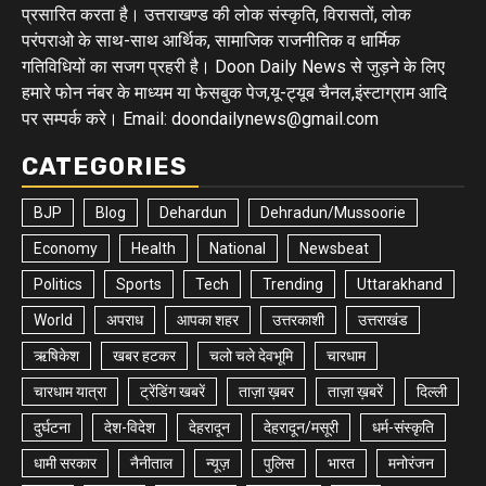
प्रसारित करता है। उत्तराखण्ड की लोक संस्कृति, विरासतों, लोक
परंपराओ के साथ-साथ आर्थिक, सामाजिक राजनीतिक व धार्मिक
गतिविधियों का सजग प्रहरी है। Doon Daily News से जुड़ने के लिए
हमारे फोन नंबर के माध्यम या फेसबुक पेज,यू-ट्यूब चैनल,इंस्टाग्राम आदि
पर सम्पर्क करे। Email: doondailynews@gmail.com
CATEGORIES
BJP
Blog
Dehardun
Dehradun/Mussoorie
Economy
Health
National
Newsbeat
Politics
Sports
Tech
Trending
Uttarakhand
World
अपराध
आपका शहर
उत्तरकाशी
उत्तराखंड
ऋषिकेश
खबर हटकर
चलो चले देवभूमि
चारधाम
चारधाम यात्रा
ट्रेंडिंग खबरें
ताज़ा ख़बर
ताज़ा ख़बरें
दिल्ली
दुर्घटना
देश-विदेश
देहरादून
देहरादून/मसूरी
धर्म-संस्कृति
धामी सरकार
नैनीताल
न्यूज़
पुलिस
भारत
मनोरंजन