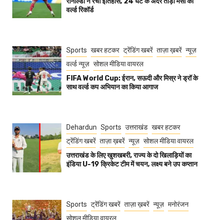
रोनाल्डो ने रचा इतिहास, 24 घंटे के अंदर तोड़ा मेसी का
वर्ल्ड रिकॉर्ड
Sports
खबर हटकर
ट्रेंडिंग खबरें
ताज़ा ख़बरें
न्यूज़
वर्ल्ड न्यूज़
सोशल मीडिया वायरल
FIFA World Cup: ईरान, सऊदी और मिस्र ने ड्रॉ के
साथ वर्ल्ड कप अभियान का किया आगाज
Dehardun
Sports
उत्तराखंड
खबर हटकर
ट्रेंडिंग खबरें
ताज़ा ख़बरें
न्यूज़
सोशल मीडिया वायरल
उत्तराखंड के लिए खुशखबरी, राज्य के दो खिलाड़ियों का
इंडिया U-19 क्रिकेट टीम में चयन, लक्ष्य बने उप कप्तान
Sports
ट्रेंडिंग खबरें
ताज़ा ख़बरें
न्यूज़
मनोरंजन
सोशल मीडिया वायरल