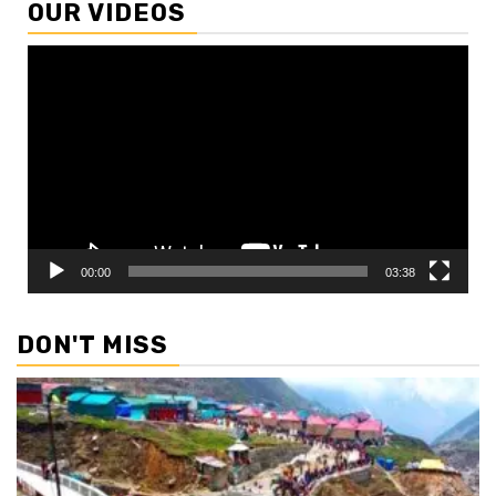
OUR VIDEOS
Video
Player
00:00
03:38
DON'T MISS