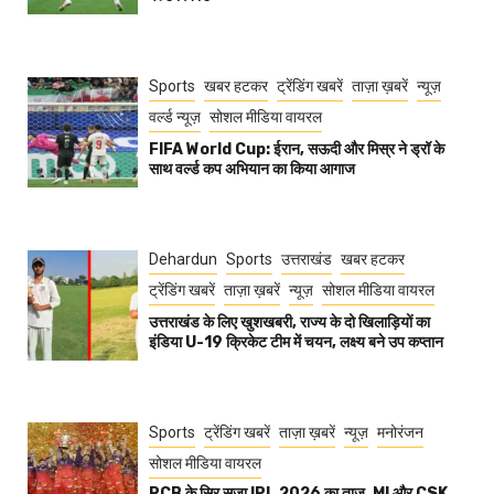
Sports
खबर हटकर
ट्रेंडिंग खबरें
ताज़ा ख़बरें
न्यूज़
वर्ल्ड न्यूज़
सोशल मीडिया वायरल
FIFA World Cup: ईरान, सऊदी और मिस्र ने ड्रॉ के
साथ वर्ल्ड कप अभियान का किया आगाज
Dehardun
Sports
उत्तराखंड
खबर हटकर
ट्रेंडिंग खबरें
ताज़ा ख़बरें
न्यूज़
सोशल मीडिया वायरल
उत्तराखंड के लिए खुशखबरी, राज्य के दो खिलाड़ियों का
इंडिया U-19 क्रिकेट टीम में चयन, लक्ष्य बने उप कप्तान
Sports
ट्रेंडिंग खबरें
ताज़ा ख़बरें
न्यूज़
मनोरंजन
सोशल मीडिया वायरल
RCB के सिर सजा IPL 2026 का ताज, MI और CSK