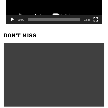
00:00
03:38
DON'T MISS