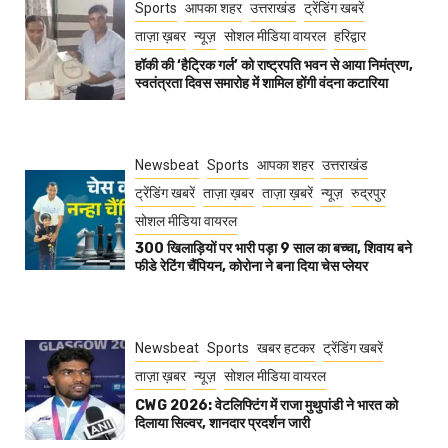
Sports
आपका शहर
उत्तराखंड
ट्रेंडिंग खबरें
ताज़ा ख़बर
न्यूज़
सोशल मीडिया वायरल
हरिद्वार
हॉकी की ‘हैट्रिक गर्ल’ को राष्ट्रपति भवन से आया निमंत्रण,
स्वतंत्रता दिवस समारोह में शामिल होंगी वंदना कटारिया
Newsbeat
Sports
आपका शहर
उत्तराखंड
ट्रेंडिंग खबरें
ताज़ा ख़बर
ताज़ा ख़बरें
न्यूज़
रुद्रपुर
सोशल मीडिया वायरल
300 खिलाड़ियों पर भारी पड़ा 9 साल का बच्चा, शिवाय बने
फीडे रेटिंग चैंपियन, कोरोना ने बना दिया चेस प्लेयर
Newsbeat
Sports
खबर हटकर
ट्रेंडिंग खबरें
ताज़ा ख़बर
न्यूज़
सोशल मीडिया वायरल
CWG 2026: वेटलिफ्टिंग में राजा मुथुपांडी ने भारत को
दिलाया सिल्वर, शानदार प्रदर्शन जारी