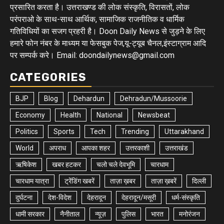
प्रसारित करता है। उत्तराखण्ड की लोक संस्कृति, विरासतों, लोक
परंपराओ के साथ-साथ आर्थिक, सामाजिक राजनीतिक व धार्मिक
गतिविधियों का सजग प्रहरी है। Doon Daily News से जुड़ने के लिए
हमारे फोन नंबर के माध्यम या फेसबुक पेज,यू-ट्यूब चैनल,इंस्टाग्राम आदि
पर सम्पर्क करे। Email: doondailynews@gmail.com
CATEGORIES
BJP
Blog
Dehardun
Dehradun/Mussoorie
Economy
Health
National
Newsbeat
Politics
Sports
Tech
Trending
Uttarakhand
World
अपराध
आपका शहर
उत्तरकाशी
उत्तराखंड
ऋषिकेश
खबर हटकर
चलो चले देवभूमि
चारधाम
चारधाम यात्रा
ट्रेंडिंग खबरें
ताज़ा ख़बर
ताज़ा ख़बरें
दिल्ली
दुर्घटना
देश-विदेश
देहरादून
देहरादून/मसूरी
धर्म-संस्कृति
धामी सरकार
नैनीताल
न्यूज़
पुलिस
भारत
मनोरंजन