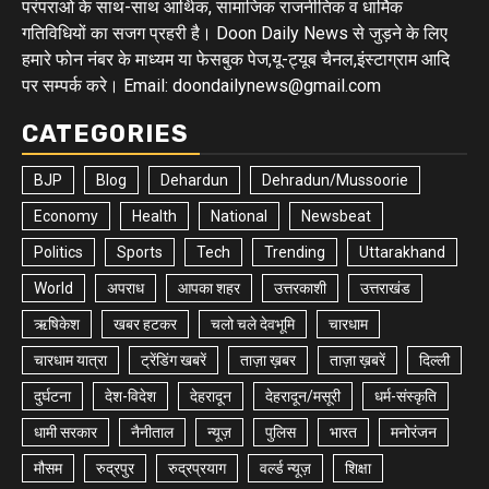
परंपराओ के साथ-साथ आर्थिक, सामाजिक राजनीतिक व धार्मिक
गतिविधियों का सजग प्रहरी है। Doon Daily News से जुड़ने के लिए
हमारे फोन नंबर के माध्यम या फेसबुक पेज,यू-ट्यूब चैनल,इंस्टाग्राम आदि
पर सम्पर्क करे। Email: doondailynews@gmail.com
CATEGORIES
BJP
Blog
Dehardun
Dehradun/Mussoorie
Economy
Health
National
Newsbeat
Politics
Sports
Tech
Trending
Uttarakhand
World
अपराध
आपका शहर
उत्तरकाशी
उत्तराखंड
ऋषिकेश
खबर हटकर
चलो चले देवभूमि
चारधाम
चारधाम यात्रा
ट्रेंडिंग खबरें
ताज़ा ख़बर
ताज़ा ख़बरें
दिल्ली
दुर्घटना
देश-विदेश
देहरादून
देहरादून/मसूरी
धर्म-संस्कृति
धामी सरकार
नैनीताल
न्यूज़
पुलिस
भारत
मनोरंजन
मौसम
रुद्रपुर
रुद्रप्रयाग
वर्ल्ड न्यूज़
शिक्षा