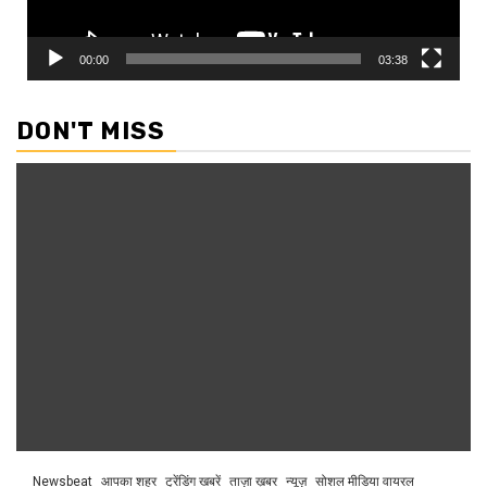
00:00
03:38
DON'T MISS
Newsbeat
आपका शहर
ट्रेंडिंग खबरें
ताज़ा ख़बर
न्यूज़
सोशल मीडिया वायरल