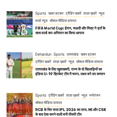
Sports
खबर हटकर
ट्रेंडिंग खबरें
ताज़ा ख़बरें
न्यूज़
वर्ल्ड न्यूज़
सोशल मीडिया वायरल
FIFA World Cup: ईरान, सऊदी और मिस्र ने ड्रॉ के
साथ वर्ल्ड कप अभियान का किया आगाज
Dehardun
Sports
उत्तराखंड
खबर हटकर
ट्रेंडिंग खबरें
ताज़ा ख़बरें
न्यूज़
सोशल मीडिया वायरल
उत्तराखंड के लिए खुशखबरी, राज्य के दो खिलाड़ियों का
इंडिया U-19 क्रिकेट टीम में चयन, लक्ष्य बने उप कप्तान
Sports
ट्रेंडिंग खबरें
ताज़ा ख़बरें
न्यूज़
मनोरंजन
सोशल मीडिया वायरल
RCB के सिर सजा IPL 2026 का ताज, MI और CSK
के बाद ऐसा करने वाली बनी तीसरी टीम