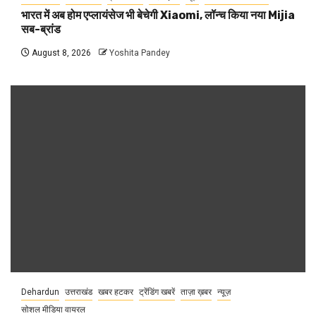
भारत में अब होम एप्लायंसेज भी बेचेगी Xiaomi, लॉन्च किया नया Mijia
सब-ब्रांड
August 8, 2026
Yoshita Pandey
Dehardun
उत्तराखंड
खबर हटकर
ट्रेंडिंग खबरें
ताज़ा ख़बर
न्यूज़
सोशल मीडिया वायरल