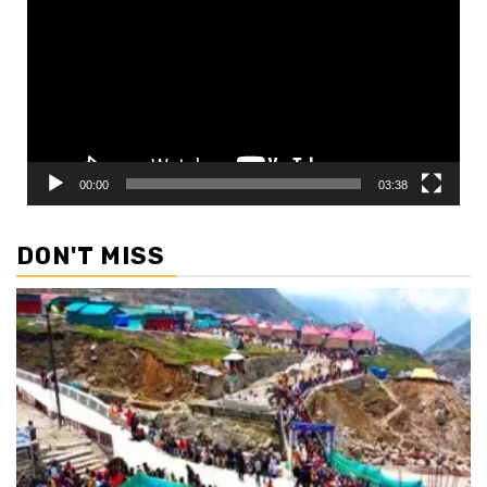
00:00
03:38
DON'T MISS