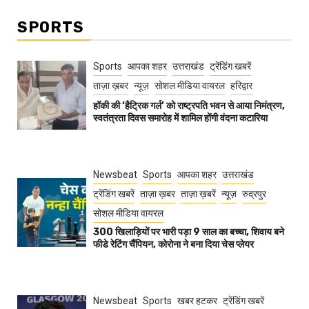
SPORTS
Sports
आपका शहर
उत्तराखंड
ट्रेंडिंग खबरें
ताज़ा ख़बर
न्यूज़
सोशल मीडिया वायरल
हरिद्वार
हॉकी की ‘हैट्रिक गर्ल’ को राष्ट्रपति भवन से आया निमंत्रण,
स्वतंत्रता दिवस समारोह में शामिल होंगी वंदना कटारिया
Newsbeat
Sports
आपका शहर
उत्तराखंड
ट्रेंडिंग खबरें
ताज़ा ख़बर
ताज़ा ख़बरें
न्यूज़
रुद्रपुर
सोशल मीडिया वायरल
300 खिलाड़ियों पर भारी पड़ा 9 साल का बच्चा, शिवाय बने
फीडे रेटिंग चैंपियन, कोरोना ने बना दिया चेस प्लेयर
Newsbeat
Sports
खबर हटकर
ट्रेंडिंग खबरें