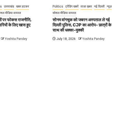
cs
उत्तराखंड
खबर हटकर
Politics
ट्रेंडिंग खबरें
ताज़ा ख़बर
नई दिल्ली
न्यूज़
ोशल मीडिया वायरल
सोशल मीडिया वायरल
वाओं पर फोकस राजनीति,
सोनम वांगचुक को जबरन अस्पताल ले गई
धारियों के लिए खास हुए
दिल्ली पुलिस, CJP का आरोप- छात्रों के
साथ की धक्का-मुक्की
Yoshita Pandey
July 18, 2026
Yoshita Pandey