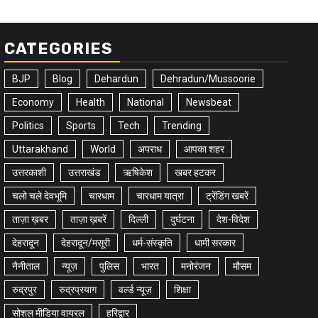
CATEGORIES
BJP
Blog
Dehardun
Dehradun/Mussoorie
Economy
Health
National
Newsbeat
Politics
Sports
Tech
Trending
Uttarakhand
World
अपराध
आपका शहर
उत्तरकाशी
उत्तराखंड
ऋषिकेश
खबर हटकर
चलो चले देवभूमि
चारधाम
चारधाम यात्रा
ट्रेंडिंग खबरें
ताज़ा ख़बर
ताज़ा ख़बरें
दिल्ली
दुर्घटना
देश-विदेश
देहरादून
देहरादून/मसूरी
धर्म-संस्कृति
धामी सरकार
नैनीताल
न्यूज़
पुलिस
भारत
मनोरंजन
मौसम
रुद्रपुर
रुद्रप्रयाग
वर्ल्ड न्यूज़
शिक्षा
सोशल मीडिया वायरल
हरिद्वार