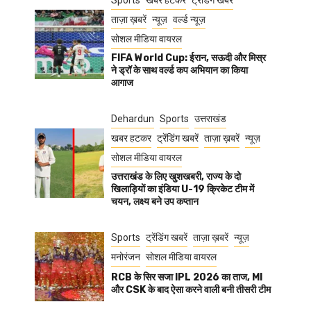
Sports
खबर हटकर
ट्रेंडिंग खबरें
ताज़ा ख़बरें
न्यूज़
वर्ल्ड न्यूज़
सोशल मीडिया वायरल
FIFA World Cup: ईरान, सऊदी और मिस्र
ने ड्रॉ के साथ वर्ल्ड कप अभियान का किया
आगाज
Dehardun
Sports
उत्तराखंड
खबर हटकर
ट्रेंडिंग खबरें
ताज़ा ख़बरें
न्यूज़
सोशल मीडिया वायरल
उत्तराखंड के लिए खुशखबरी, राज्य के दो
खिलाड़ियों का इंडिया U-19 क्रिकेट टीम में
चयन, लक्ष्य बने उप कप्तान
Sports
ट्रेंडिंग खबरें
ताज़ा ख़बरें
न्यूज़
मनोरंजन
सोशल मीडिया वायरल
RCB के सिर सजा IPL 2026 का ताज, MI
और CSK के बाद ऐसा करने वाली बनी तीसरी टीम