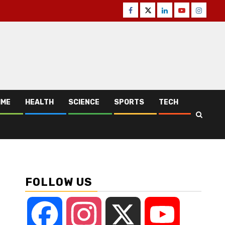
Facebook
Twitter
Linkedin
Youtube
Instagr
IME
HEALTH
SCIENCE
SPORTS
TECH
FOLLOW US
Facebook
Instagram
X
YouTube