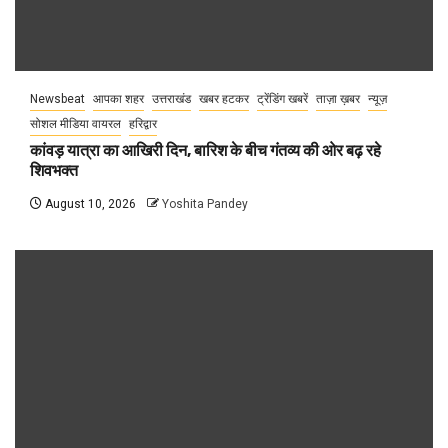
Newsbeat
आपका शहर
उत्तराखंड
खबर हटकर
ट्रेंडिंग खबरें
ताज़ा ख़बर
न्यूज़
सोशल मीडिया वायरल
हरिद्वार
कांवड़ यात्रा का आखिरी दिन, बारिश के बीच गंतव्य की ओर बढ़ रहे
शिवभक्त
August 10, 2026
Yoshita Pandey