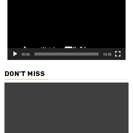
Player
00:00
03:38
DON'T MISS