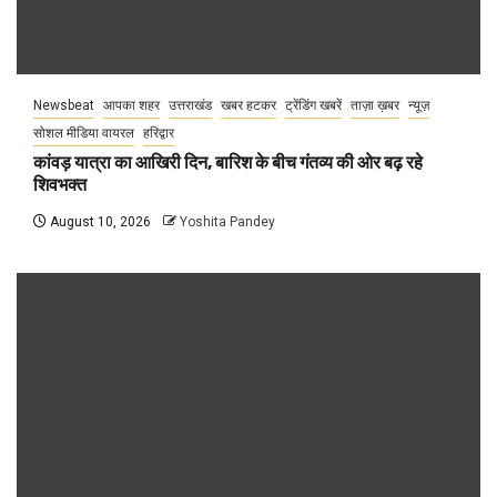
Newsbeat
आपका शहर
उत्तराखंड
खबर हटकर
ट्रेंडिंग खबरें
ताज़ा ख़बर
न्यूज़
सोशल मीडिया वायरल
हरिद्वार
कांवड़ यात्रा का आखिरी दिन, बारिश के बीच गंतव्य की ओर बढ़ रहे
शिवभक्त
August 10, 2026
Yoshita Pandey