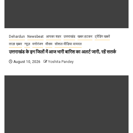
Dehardun
Newsbeat
आपका शहर
उत्तराखंड
खबर हटकर
ट्रेंडिंग खबरें
ताज़ा ख़बर
न्यूज़
मनोरंजन
मौसम
सोशल मीडिया वायरल
उत्तराखंड के इन जिलों में आज भारी बारिश का अलर्ट जारी, रहें सतर्क
August 10, 2026
Yoshita Pandey