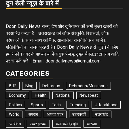
दून डेली न्यूज़ के बारे में
Doon Daily News राज्य, देश और दुनियाभर की सभी मुख्य खबरों को
प्रसारित करता है। उत्तराखण्ड की लोक संस्कृति, विरासतों, लोक
परंपराओ के साथ-साथ आर्थिक, सामाजिक राजनीतिक व धार्मिक
गतिविधियों का सजग प्रहरी है। Doon Daily News से जुड़ने के लिए
हमारे फोन नंबर के माध्यम या फेसबुक पेज,यू-ट्यूब चैनल,इंस्टाग्राम आदि
पर सम्पर्क करे। Email: doondailynews@gmail.com
CATEGORIES
BJP
Blog
Dehardun
Dehradun/Mussoorie
Economy
Health
National
Newsbeat
Politics
Sports
Tech
Trending
Uttarakhand
World
अपराध
आपका शहर
उत्तरकाशी
उत्तराखंड
ऋषिकेश
खबर हटकर
चलो चले देवभूमि
चारधाम