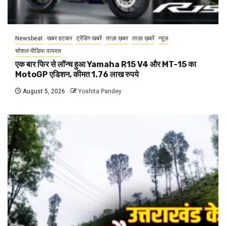
Newsbeat
खबर हटकर
ट्रेंडिंग खबरें
ताज़ा ख़बर
ताज़ा ख़बरें
न्यूज़
सोशल मीडिया वायरल
एक बार फिर से लॉन्च हुआ Yamaha R15 V4 और MT-15 का
MotoGP एडिशन, कीमत 1.76 लाख रुपये
August 5, 2026
Yoshita Pandey