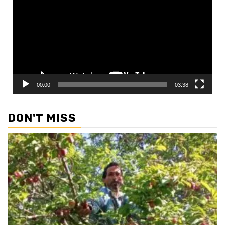
00:00
03:38
DON'T MISS