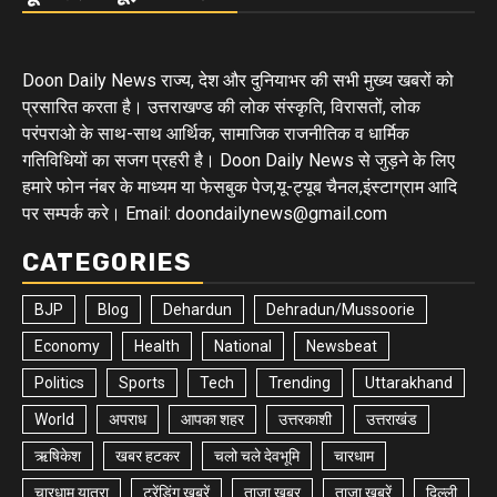
Doon Daily News राज्य, देश और दुनियाभर की सभी मुख्य खबरों को
प्रसारित करता है। उत्तराखण्ड की लोक संस्कृति, विरासतों, लोक
परंपराओ के साथ-साथ आर्थिक, सामाजिक राजनीतिक व धार्मिक
गतिविधियों का सजग प्रहरी है। Doon Daily News से जुड़ने के लिए
हमारे फोन नंबर के माध्यम या फेसबुक पेज,यू-ट्यूब चैनल,इंस्टाग्राम आदि
पर सम्पर्क करे। Email: doondailynews@gmail.com
CATEGORIES
BJP
Blog
Dehardun
Dehradun/Mussoorie
Economy
Health
National
Newsbeat
Politics
Sports
Tech
Trending
Uttarakhand
World
अपराध
आपका शहर
उत्तरकाशी
उत्तराखंड
ऋषिकेश
खबर हटकर
चलो चले देवभूमि
चारधाम
चारधाम यात्रा
ट्रेंडिंग खबरें
ताज़ा ख़बर
ताज़ा ख़बरें
दिल्ली