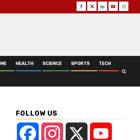
Facebook
Twitter
Linkedin
Youtube
Instagr
IME
HEALTH
SCIENCE
SPORTS
TECH
FOLLOW US
Facebook
Instagram
X
YouTube