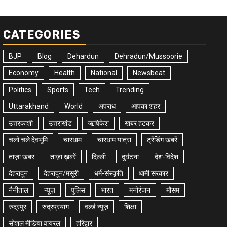
CATEGORIES
BJP
Blog
Dehardun
Dehradun/Mussoorie
Economy
Health
National
Newsbeat
Politics
Sports
Tech
Trending
Uttarakhand
World
अपराध
आपका शहर
उत्तरकाशी
उत्तराखंड
ऋषिकेश
खबर हटकर
चलो चले देवभूमि
चारधाम
चारधाम यात्रा
ट्रेंडिंग खबरें
ताज़ा ख़बर
ताज़ा ख़बरें
दिल्ली
दुर्घटना
देश-विदेश
देहरादून
देहरादून/मसूरी
धर्म-संस्कृति
धामी सरकार
नैनीताल
न्यूज़
पुलिस
भारत
मनोरंजन
मौसम
रुद्रपुर
रुद्रप्रयाग
वर्ल्ड न्यूज़
शिक्षा
सोशल मीडिया वायरल
हरिद्वार