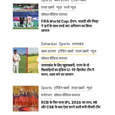
Sports
खबर हटकर
ट्रेंडिंग खबरें
ताज़ा ख़बरें
न्यूज़
वर्ल्ड न्यूज़
सोशल मीडिया वायरल
FIFA World Cup: ईरान, सऊदी और मिस्र
ने ड्रॉ के साथ वर्ल्ड कप अभियान का किया
आगाज
Dehardun
Sports
उत्तराखंड
खबर हटकर
ट्रेंडिंग खबरें
ताज़ा ख़बरें
न्यूज़
सोशल मीडिया वायरल
उत्तराखंड के लिए खुशखबरी, राज्य के दो
खिलाड़ियों का इंडिया U-19 क्रिकेट टीम में
चयन, लक्ष्य बने उप कप्तान
Sports
ट्रेंडिंग खबरें
ताज़ा ख़बरें
न्यूज़
मनोरंजन
सोशल मीडिया वायरल
RCB के सिर सजा IPL 2026 का ताज, MI
और CSK के बाद ऐसा करने वाली बनी तीसरी टीम