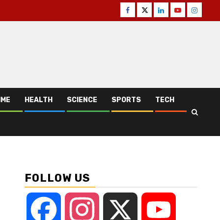
Facebook
Twitter
Linkedin
Youtube
Instagr
IME
HEALTH
SCIENCE
SPORTS
TECH
FOLLOW US
Facebook
Instagram
X
YouTube