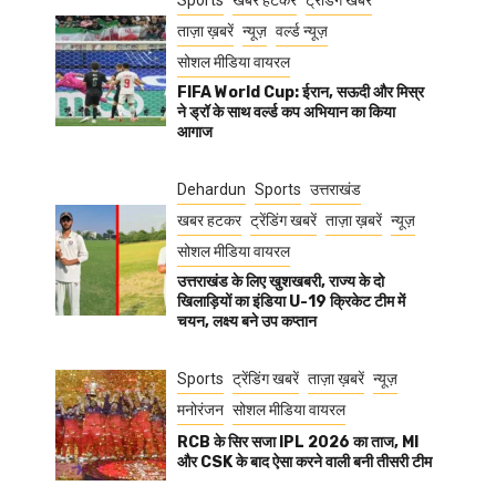
Sports
खबर हटकर
ट्रेंडिंग खबरें
ताज़ा ख़बरें
न्यूज़
वर्ल्ड न्यूज़
सोशल मीडिया वायरल
FIFA World Cup: ईरान, सऊदी और मिस्र
ने ड्रॉ के साथ वर्ल्ड कप अभियान का किया
आगाज
Dehardun
Sports
उत्तराखंड
खबर हटकर
ट्रेंडिंग खबरें
ताज़ा ख़बरें
न्यूज़
सोशल मीडिया वायरल
उत्तराखंड के लिए खुशखबरी, राज्य के दो
खिलाड़ियों का इंडिया U-19 क्रिकेट टीम में
चयन, लक्ष्य बने उप कप्तान
Sports
ट्रेंडिंग खबरें
ताज़ा ख़बरें
न्यूज़
मनोरंजन
सोशल मीडिया वायरल
RCB के सिर सजा IPL 2026 का ताज, MI
और CSK के बाद ऐसा करने वाली बनी तीसरी टीम