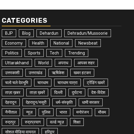
CATEGORIES
BJP
Blog
Dehardun
Dehradun/Mussoorie
Economy
Health
National
Newsbeat
Politics
Sports
Tech
Trending
Uttarakhand
World
अपराध
आपका शहर
उत्तरकाशी
उत्तराखंड
ऋषिकेश
खबर हटकर
चलो चले देवभूमि
चारधाम
चारधाम यात्रा
ट्रेंडिंग खबरें
ताज़ा ख़बर
ताज़ा ख़बरें
दिल्ली
दुर्घटना
देश-विदेश
देहरादून
देहरादून/मसूरी
धर्म-संस्कृति
धामी सरकार
नैनीताल
न्यूज़
पुलिस
भारत
मनोरंजन
मौसम
रुद्रपुर
रुद्रप्रयाग
वर्ल्ड न्यूज़
शिक्षा
सोशल मीडिया वायरल
हरिद्वार