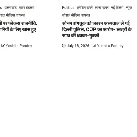
cs
उत्तराखंड
खबर हटकर
Politics
ट्रेंडिंग खबरें
ताज़ा ख़बर
नई दिल्ली
न्यूज़
ोशल मीडिया वायरल
सोशल मीडिया वायरल
वाओं पर फोकस राजनीति,
सोनम वांगचुक को जबरन अस्पताल ले गई
धारियों के लिए खास हुए
दिल्ली पुलिस, CJP का आरोप- छात्रों के
साथ की धक्का-मुक्की
Yoshita Pandey
July 18, 2026
Yoshita Pandey