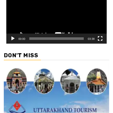
00:00
03:38
DON'T MISS