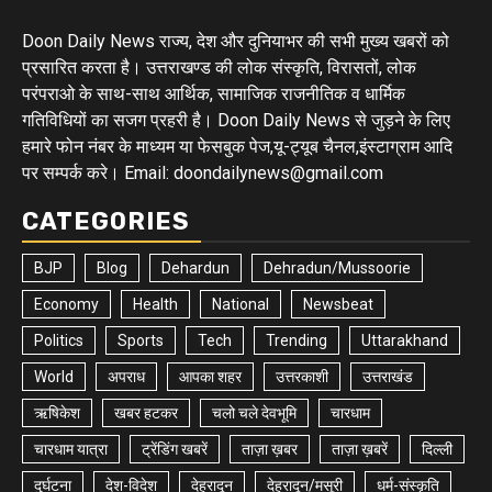
Doon Daily News राज्य, देश और दुनियाभर की सभी मुख्य खबरों को
प्रसारित करता है। उत्तराखण्ड की लोक संस्कृति, विरासतों, लोक
परंपराओ के साथ-साथ आर्थिक, सामाजिक राजनीतिक व धार्मिक
गतिविधियों का सजग प्रहरी है। Doon Daily News से जुड़ने के लिए
हमारे फोन नंबर के माध्यम या फेसबुक पेज,यू-ट्यूब चैनल,इंस्टाग्राम आदि
पर सम्पर्क करे। Email: doondailynews@gmail.com
CATEGORIES
BJP
Blog
Dehardun
Dehradun/Mussoorie
Economy
Health
National
Newsbeat
Politics
Sports
Tech
Trending
Uttarakhand
World
अपराध
आपका शहर
उत्तरकाशी
उत्तराखंड
ऋषिकेश
खबर हटकर
चलो चले देवभूमि
चारधाम
चारधाम यात्रा
ट्रेंडिंग खबरें
ताज़ा ख़बर
ताज़ा ख़बरें
दिल्ली
दुर्घटना
देश-विदेश
देहरादून
देहरादून/मसूरी
धर्म-संस्कृति