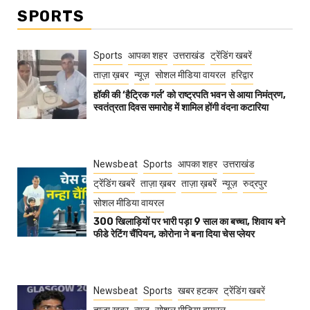
SPORTS
Sports
आपका शहर
उत्तराखंड
ट्रेंडिंग खबरें
ताज़ा ख़बर
न्यूज़
सोशल मीडिया वायरल
हरिद्वार
हॉकी की ‘हैट्रिक गर्ल’ को राष्ट्रपति भवन से आया निमंत्रण,
स्वतंत्रता दिवस समारोह में शामिल होंगी वंदना कटारिया
Newsbeat
Sports
आपका शहर
उत्तराखंड
ट्रेंडिंग खबरें
ताज़ा ख़बर
ताज़ा ख़बरें
न्यूज़
रुद्रपुर
सोशल मीडिया वायरल
300 खिलाड़ियों पर भारी पड़ा 9 साल का बच्चा, शिवाय बने
फीडे रेटिंग चैंपियन, कोरोना ने बना दिया चेस प्लेयर
Newsbeat
Sports
खबर हटकर
ट्रेंडिंग खबरें