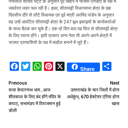
नैनीताल सांसद भट्ट के अनुसार पूरे बिहार में भाजपा-एनडीए के पक्ष में
जबर्दस्त लहर चल रही है। इधर, सीतामढ़ी विधानसभा क्षेत्र के छह
दिवसीय दौरे से लौटे विधायक एवं पूर्व मंत्री अरविंद पांडेय के अनुसार
वह उन्हें आवंटित सीतामढ़ी क्षेत्र के 247 बूथ इकाइयों के कार्यकर्ताओं
के साथ बैठक कर चुके हैं। एक-दो दिन बाद वह फिर से सीतामढ़ी क्षेत्र
के लिए रवाना होंगे। इसी प्रकार अन्य नेता भी अपने-अपने क्षेत्रों में
भाजपा प्रत्याशियों के पक्ष में माहौल बनाने में जुटे हैं।
Facebook
Twitter
WhatsApp
Pinterest
X
Sha
Share
Continue
Previous
Next
सजा केदारनाथ धाम…आज
उत्‍तराखंड के चार जिलों में होगा
Reading
शीतकाल के लिए बंद होंगे मंदिर के
अर्धकुंभ, 670 हेक्टेयर एरिया होगा
कपाट, सभामंडप में विराजमान हुई
खास
डोली