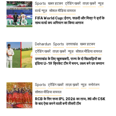
Sports
खबर हटकर
ट्रेंडिंग खबरें
ताज़ा ख़बरें
न्यूज़
वर्ल्ड न्यूज़
सोशल मीडिया वायरल
FIFA World Cup: ईरान, सऊदी और मिस्र ने ड्रॉ के
साथ वर्ल्ड कप अभियान का किया आगाज
Dehardun
Sports
उत्तराखंड
खबर हटकर
ट्रेंडिंग खबरें
ताज़ा ख़बरें
न्यूज़
सोशल मीडिया वायरल
उत्तराखंड के लिए खुशखबरी, राज्य के दो खिलाड़ियों का
इंडिया U-19 क्रिकेट टीम में चयन, लक्ष्य बने उप कप्तान
Sports
ट्रेंडिंग खबरें
ताज़ा ख़बरें
न्यूज़
मनोरंजन
सोशल मीडिया वायरल
RCB के सिर सजा IPL 2026 का ताज, MI और CSK
के बाद ऐसा करने वाली बनी तीसरी टीम