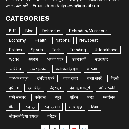
पर सम्पर्क करे। Email: doondailynews@gmail.com
CATEGORIES
BJP
Blog
Dehardun
Dehradun/Mussoorie
Economy
Health
National
Newsbeat
Politics
Sports
Tech
Trending
Uttarakhand
World
अपराध
आपका शहर
उत्तरकाशी
उत्तराखंड
ऋषिकेश
खबर हटकर
चलो चले देवभूमि
चारधाम
चारधाम यात्रा
ट्रेंडिंग खबरें
ताज़ा ख़बर
ताज़ा ख़बरें
दिल्ली
दुर्घटना
देश-विदेश
देहरादून
देहरादून/मसूरी
धर्म-संस्कृति
धामी सरकार
नैनीताल
न्यूज़
पुलिस
भारत
मनोरंजन
मौसम
रुद्रपुर
रुद्रप्रयाग
वर्ल्ड न्यूज़
शिक्षा
सोशल मीडिया वायरल
हरिद्वार
Facebook
Twitter
Linkedin
Youtube
Instagram