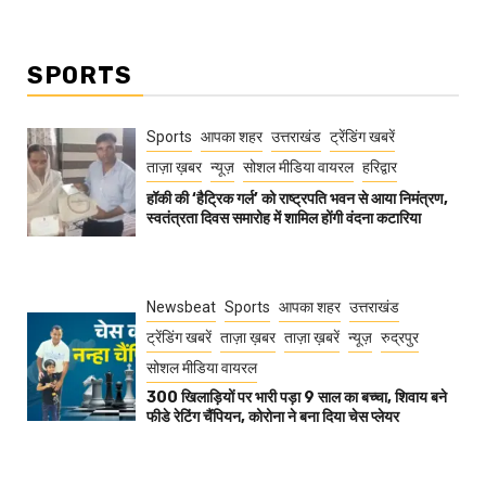
SPORTS
Sports
आपका शहर
उत्तराखंड
ट्रेंडिंग खबरें
ताज़ा ख़बर
न्यूज़
सोशल मीडिया वायरल
हरिद्वार
हॉकी की ‘हैट्रिक गर्ल’ को राष्ट्रपति भवन से आया निमंत्रण,
स्वतंत्रता दिवस समारोह में शामिल होंगी वंदना कटारिया
Newsbeat
Sports
आपका शहर
उत्तराखंड
ट्रेंडिंग खबरें
ताज़ा ख़बर
ताज़ा ख़बरें
न्यूज़
रुद्रपुर
सोशल मीडिया वायरल
300 खिलाड़ियों पर भारी पड़ा 9 साल का बच्चा, शिवाय बने
फीडे रेटिंग चैंपियन, कोरोना ने बना दिया चेस प्लेयर