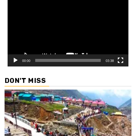
Video
Player
00:00
03:38
DON'T MISS