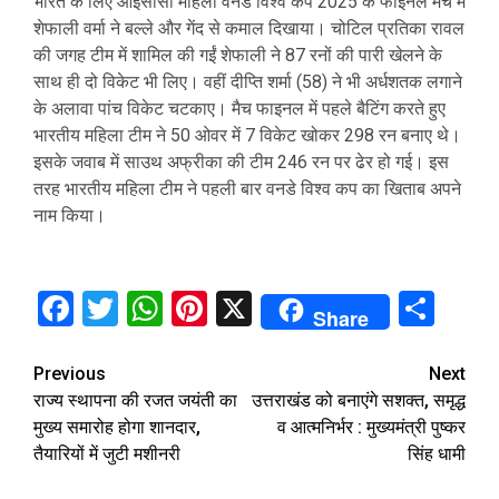
भारत के लिए आईसीसी महिला वनडे विश्व कप 2025 के फाइनल मैच में
शेफाली वर्मा ने बल्ले और गेंद से कमाल दिखाया। चोटिल प्रतिका रावल
की जगह टीम में शामिल की गईं शेफाली ने 87 रनों की पारी खेलने के
साथ ही दो विकेट भी लिए। वहीं दीप्ति शर्मा (58) ने भी अर्धशतक लगाने
के अलावा पांच विकेट चटकाए। मैच फाइनल में पहले बैटिंग करते हुए
भारतीय महिला टीम ने 50 ओवर में 7 विकेट खोकर 298 रन बनाए थे।
इसके जवाब में साउथ अफ्रीका की टीम 246 रन पर ढेर हो गई। इस
तरह भारतीय महिला टीम ने पहली बार वनडे विश्व कप का खिताब अपने
नाम किया।
Facebook
Twitter
WhatsApp
Pinterest
X
Sha
Share
Continue
Previous
Next
राज्य स्थापना की रजत जयंती का
उत्तराखंड को बनाएंगे सशक्त, समृद्ध
Reading
मुख्य समारोह होगा शानदार,
व आत्मनिर्भर : मुख्यमंत्री पुष्कर
तैयारियों में जुटी मशीनरी
सिंह धामी