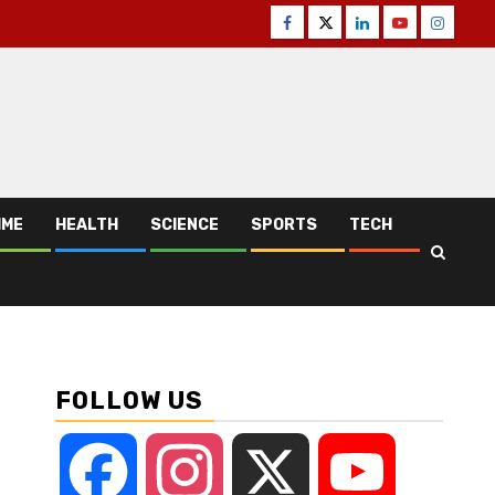
Facebook
Twitter
Linkedin
Youtube
Instagr
IME
HEALTH
SCIENCE
SPORTS
TECH
FOLLOW US
Facebook
Instagram
X
YouTube