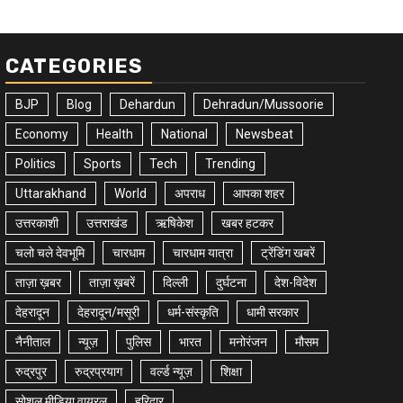
CATEGORIES
BJP
Blog
Dehardun
Dehradun/Mussoorie
Economy
Health
National
Newsbeat
Politics
Sports
Tech
Trending
Uttarakhand
World
अपराध
आपका शहर
उत्तरकाशी
उत्तराखंड
ऋषिकेश
खबर हटकर
चलो चले देवभूमि
चारधाम
चारधाम यात्रा
ट्रेंडिंग खबरें
ताज़ा ख़बर
ताज़ा ख़बरें
दिल्ली
दुर्घटना
देश-विदेश
देहरादून
देहरादून/मसूरी
धर्म-संस्कृति
धामी सरकार
नैनीताल
न्यूज़
पुलिस
भारत
मनोरंजन
मौसम
रुद्रपुर
रुद्रप्रयाग
वर्ल्ड न्यूज़
शिक्षा
सोशल मीडिया वायरल
हरिद्वार