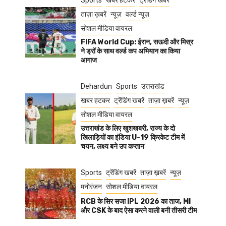
Sports
खबर हटकर
ट्रेंडिंग खबरें
ताज़ा ख़बरें
न्यूज़
वर्ल्ड न्यूज़
सोशल मीडिया वायरल
FIFA World Cup: ईरान, सऊदी और मिस्र
ने ड्रॉ के साथ वर्ल्ड कप अभियान का किया
आगाज
Dehardun
Sports
उत्तराखंड
खबर हटकर
ट्रेंडिंग खबरें
ताज़ा ख़बरें
न्यूज़
सोशल मीडिया वायरल
उत्तराखंड के लिए खुशखबरी, राज्य के दो
खिलाड़ियों का इंडिया U-19 क्रिकेट टीम में
चयन, लक्ष्य बने उप कप्तान
Sports
ट्रेंडिंग खबरें
ताज़ा ख़बरें
न्यूज़
मनोरंजन
सोशल मीडिया वायरल
RCB के सिर सजा IPL 2026 का ताज, MI
और CSK के बाद ऐसा करने वाली बनी तीसरी टीम