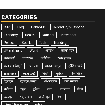
CATEGORIES
BJP
Blog
Dehardun
Dehradun/Mussoorie
Economy
Health
National
Newsbeat
Politics
Sports
Tech
Trending
Uttarakhand
World
अपराध
आपका शहर
उत्तरकाशी
उत्तराखंड
ऋषिकेश
खबर हटकर
चलो चले देवभूमि
चारधाम
चारधाम यात्रा
ट्रेंडिंग खबरें
ताज़ा ख़बर
ताज़ा ख़बरें
दिल्ली
दुर्घटना
देश-विदेश
देहरादून
देहरादून/मसूरी
धर्म-संस्कृति
धामी सरकार
नैनीताल
न्यूज़
पुलिस
भारत
मनोरंजन
मौसम
रुद्रपुर
रुद्रप्रयाग
वर्ल्ड न्यूज़
शिक्षा
सोशल मीडिया वायरल
हरिद्वार