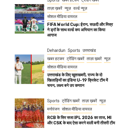
Sports
खबर हटकर
ट्रेंडिंग खबरें
ताज़ा ख़बरें
न्यूज़
वर्ल्ड न्यूज़
सोशल मीडिया वायरल
FIFA World Cup: ईरान, सऊदी और मिस्र
ने ड्रॉ के साथ वर्ल्ड कप अभियान का किया
आगाज
Dehardun
Sports
उत्तराखंड
खबर हटकर
ट्रेंडिंग खबरें
ताज़ा ख़बरें
न्यूज़
सोशल मीडिया वायरल
उत्तराखंड के लिए खुशखबरी, राज्य के दो
खिलाड़ियों का इंडिया U-19 क्रिकेट टीम में
चयन, लक्ष्य बने उप कप्तान
Sports
ट्रेंडिंग खबरें
ताज़ा ख़बरें
न्यूज़
मनोरंजन
सोशल मीडिया वायरल
RCB के सिर सजा IPL 2026 का ताज, MI
और CSK के बाद ऐसा करने वाली बनी तीसरी टीम