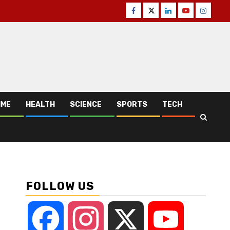
Facebook
Twitter
Linkedin
Youtube
Instagr
IME
HEALTH
SCIENCE
SPORTS
TECH
FOLLOW US
Facebook
Instagram
X
YouTube